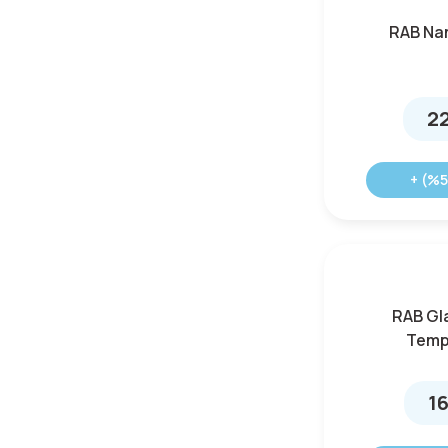
Lizard (10)
RAB Na
Lomer (1)
Lowa (126)
22
MAPAMYUMCO (2)
Meindl (6)
+ (%5
Milo (10)
Mondeox (25)
Mund Socks (5)
NIKWAX (1)
RAB Gl
Panda (1)
Temp
Patagonia (32)
1
Pinguin (5)
Propper (8)