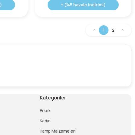
)
+ (%5 havale indirimi)
1
2
Kategoriler
Erkek
Kadın
Kamp Malzemeleri