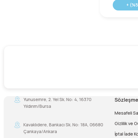
+ (%5
Puhu (4)
RAB (20)
Regatta (4)
Scarpa (34)
Sprayway (1)
Sturm (110)
Swisspo (3)
Treksta (7)
Utopeak (207)
Yunusemre, 2. Yel Sk. No: 4, 16370
Sözleşme
Yıldırım/Bursa
Vasque (1)
Mesafeli S
Gizlilik ve 
Kavaklıdere, Bankacı Sk. No: 18A, 06680
Çankaya/Ankara
İptal İade Ko