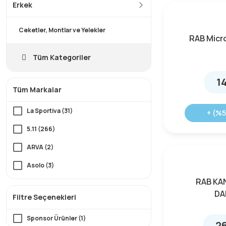
Erkek
Ceketler, Montlar ve Yelekler
RAB Micro
Tüm Kategoriler
1
Tüm Markalar
La Sportiva (31)
+ (%5
5.11 (266)
ARVA (2)
Asolo (3)
RAB KA
AustriAlpin (3)
DA
Filtre Seçenekleri
Avignon (2)
Sponsor Ürünler (1)
Beal (1)
26