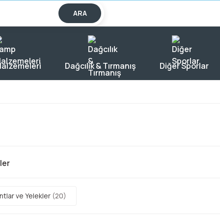
lışverişlerde KARGO BEDAVA!
ARA
alzemeleri
Dağcılık & Tırmanış
Diğer Sporlar
iler
ntlar ve Yelekler
(20)