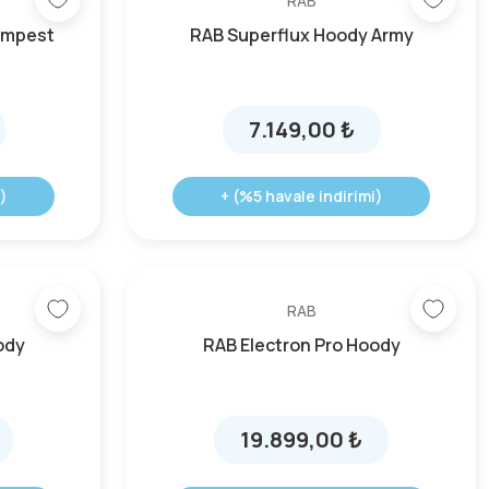
RAB
empest
RAB Superflux Hoody Army
7.149,00 ₺
)
+ (%5 havale indirimi)
RAB
ody
RAB Electron Pro Hoody
19.899,00 ₺