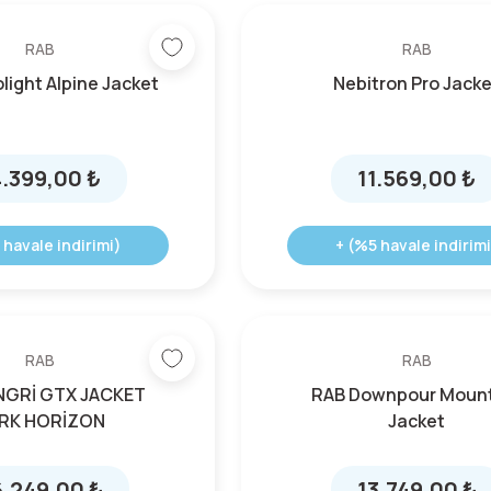
RAB
RAB
light Alpine Jacket
Nebitron Pro Jacke
4.399,00 ₺
11.569,00 ₺
 havale indirimi)
+ (%5 havale indirimi
RAB
RAB
NGRİ GTX JACKET
RAB Downpour Moun
RK HORİZON
Jacket
.249,00 ₺
13.749,00 ₺