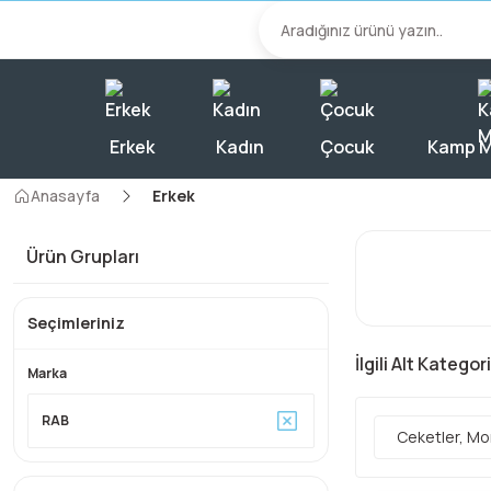
2000 TL Üzeri A
Erkek
Kadın
Çocuk
Kamp M
Anasayfa
Erkek
Ürün Grupları
Seçimleriniz
İlgili Alt Kategor
Marka
RAB
Ceketler, Mo