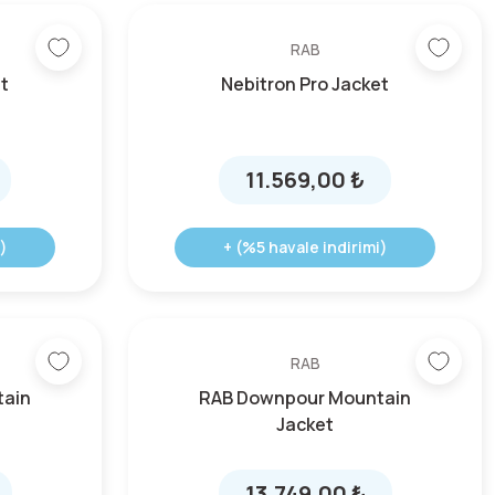
RAB
t
Nebitron Pro Jacket
11.569,00 ₺
)
+ (%5 havale indirimi)
RAB
tain
RAB Downpour Mountain
Jacket
13.749,00 ₺