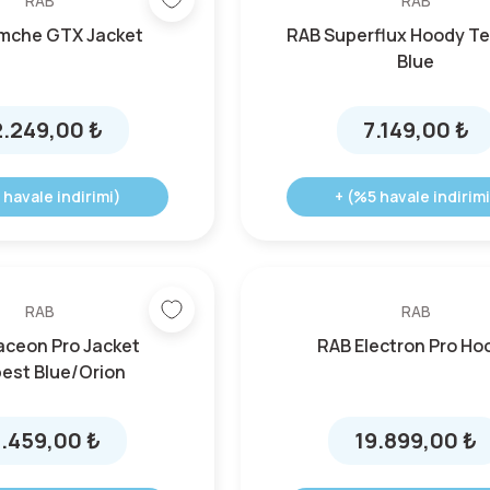
RAB
RAB
mche GTX Jacket
RAB Superflux Hoody T
Blue
.249,00 ₺
7.149,00 ₺
 havale indirimi)
+ (%5 havale indirimi
RAB
RAB
aceon Pro Jacket
RAB Electron Pro Ho
est Blue/Orion
6.459,00 ₺
19.899,00 ₺