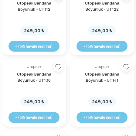
Utopeak Bandana
Utopeak Bandana
Boyunluk - UT112
Boyunluk - UT122
Şarjorlük
Sele Altı Çanta
249,00 ₺
249,00 ₺
Sırt Çantası
+ (%5 havale indirimi)
+ (%5 havale indirimi)
Su Geçirmez Çanta
Utopeak
Utopeak
Utopeak Bandana
Utopeak Bandana
Taktik Plaka Taşıyıcı
Boyunluk - UT136
Boyunluk - UT141
249,00 ₺
249,00 ₺
+ (%5 havale indirimi)
+ (%5 havale indirimi)