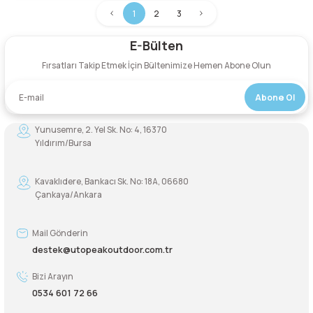
1
2
3
E-Bülten
Fırsatları Takip Etmek İçin Bültenimize Hemen Abone Olun
Abone Ol
Yunusemre, 2. Yel Sk. No: 4, 16370
Yıldırım/Bursa
Kavaklıdere, Bankacı Sk. No: 18A, 06680
Çankaya/Ankara
Mail Gönderin
destek@utopeakoutdoor.com.tr
Bizi Arayın
0534 601 72 66