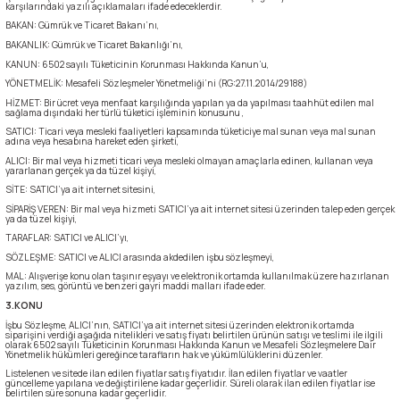
karşılarındaki yazılı açıklamaları ifade edeceklerdir.
BAKAN: Gümrük ve Ticaret Bakanı’nı,
reler ve Balaklavalar
ve Ayakkabılar
Buzluklar
kipmanları
Sandaletler
50 Litre Çanta
Yardımcı İp
Krampon
BAKANLIK: Gümrük ve Ticaret Bakanlığı’nı,
KANUN: 6502 sayılı Tüketicinin Korunması Hakkında Kanun’u,
YÖNETMELİK: Mesafeli Sözleşmeler Yönetmeliği’ni (RG:27.11.2014/29188)
ve Ayakkabılar
e Boyunluklar
Suluklar
manları
ma Yardımcı Ekipmanları
55 Litre Çanta
Kürek
HİZMET: Bir ücret veya menfaat karşılığında yapılan ya da yapılması taahhüt edilen mal
sağlama dışındaki her türlü tüketici işleminin konusunu ,
SATICI: Ticari veya mesleki faaliyetleri kapsamında tüketiciye mal sunan veya mal sunan
rları
kabıları
r ve Perlonlar
60 Litre Çanta
adına veya hesabına hareket eden şirketi,
ALICI: Bir mal veya hizmeti ticari veya mesleki olmayan amaçlarla edinen, kullanan veya
yararlanan gerçek ya da tüzel kişiyi,
e Boyunluklar
ler
e Ekspres Setler
65 Litre Çanta
SİTE: SATICI’ya ait internet sitesini,
SİPARİŞ VEREN: Bir mal veya hizmeti SATICI’ya ait internet sitesi üzerinden talep eden gerçek
ya da tüzel kişiyi,
i
i
70 Litre Çanta
TARAFLAR: SATICI ve ALICI’yı,
SÖZLEŞME: SATICI ve ALICI arasında akdedilen işbu sözleşmeyi,
ırmanış Aksesuarları
nları
75 Litre Çanta
MAL: Alışverişe konu olan taşınır eşyayı ve elektronik ortamda kullanılmak üzere hazırlanan
yazılım, ses, görüntü ve benzeri gayri maddi malları ifade eder.
3.KONU
nyal Cihazları
ve Çıkış Aletleri
80 Litre Çanta
İşbu Sözleşme, ALICI’nın, SATICI’ya ait internet sitesi üzerinden elektronik ortamda
siparişini verdiği aşağıda nitelikleri ve satış fiyatı belirtilen ürünün satışı ve teslimi ile ilgili
olarak 6502 sayılı Tüketicinin Korunması Hakkında Kanun ve Mesafeli Sözleşmelere Dair
Yönetmelik hükümleri gereğince tarafların hak ve yükümlülüklerini düzenler.
 Pançolar
85 Litre Çanta
Listelenen ve sitede ilan edilen fiyatlar satış fiyatıdır. İlan edilen fiyatlar ve vaatler
güncelleme yapılana ve değiştirilene kadar geçerlidir. Süreli olarak ilan edilen fiyatlar ise
belirtilen süre sonuna kadar geçerlidir.