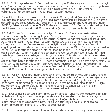
9.6. ALICI, Sözleşme konusu ürünün teslimatı için işbu Sözleşme’yi elektronik ortamda teyit
edeceğini, herhangi bir nedenle sözleşme konusu ürün bedelinin ödenmemesi ve/veya banka
kayıtlarında iptal edilmesi halinde, SATICI’nın sözleşme konusu ürünü teslim
yükümlülüğünün sona ereceğini kabul, beyan ve taahhüt eder.
9.7. ALICI, Sözleşme konusu ürünün ALICI veya ALICI’nın gösterdiği adresteki kişi ve/veya
kuruluşa tesliminden sonra ALICI'ya ait kredi kartının yetkisiz kişilerce haksız kullanılması
sonucunda sözleşme konusu ürün bedelinin ilgili banka veya finans kuruluşu tarafından
SATICI'ya ödenmemesi halinde, ALICI Sözleşme konusu ürünü 3 gün içerisinde nakliye gideri
SATICI’ya ait olacak şekilde SATICI’ya iade edeceğini kabul, beyan ve taahhüt eder.
9.8. SATICI, tarafların iradesi dışında gelişen, önceden öngörülemeyen ve tarafların
borçlarını yerine getirmesini engelleyici ve/veya geciktirici hallerin oluşması gibi mücbir
sebepler halleri nedeni ile sözleşme konusu ürünü süresi içinde teslim edemez ise, durumu
ALICI'ya bildireceğini kabul, beyan ve taahhüt eder. ALICI da siparişin iptal edilmesini,
sözleşme konusu ürünün varsa emsali ile değiştirilmesini ve/veya teslimat süresinin
engelleyici durumun ortadan kalkmasına kadar ertelenmesini SATICI’dan talep etme hakkını
haizdir. ALICI tarafından siparişin iptal edilmesi halinde ALICI’nın nakit ile yaptığı
ödemelerde, ürün tutarı 14 gün içinde kendisine nakden ve defaten ödenir. ALICI’nın kredi
kartı ile yaptığı ödemelerde ise, ürün tutarı, siparişin ALICI tarafından iptal edilmesinden
sonra 14 gün içerisinde ilgili bankaya iade edilir. ALICI, SATICI tarafından kredi kartına iade
edilen tutarın banka tarafından ALICI hesabına yansıtılmasına ilişkin ortalama sürecin 2 ile
3 haftayı bulabileceğini, bu tutarın bankaya iadesinden sonra ALICI’nın hesaplarına
yansıması halinin tamamen banka işlem süreci ile ilgili olduğundan, ALICI, olası gecikmeler
için SATICI’yı sorumlu tutamayacağını kabul, beyan ve taahhüt eder.
9.9. SATICININ, ALICI tarafından siteye kayıt formunda belirtilen veya daha sonra kendisi
tarafından güncellenen adresi, e-posta adresi, sabit ve mobil telefon hatları ve diğer iletişim
bilgileri üzerinden mektup, e-posta, SMS, telefon görüşmesi ve diğer yollarla iletişim,
pazarlama, bildirim ve diğer amaçlarla ALICI’ya ulaşma hakkı bulunmaktadır. ALICI, işbu
sözleşmeyi kabul etmekle SATICI’nın kendisine yönelik yukarıda belirtilen iletişim
faaliyetlerinde bulunabileceğini kabul ve beyan etmektedir.
9.10. ALICI, sözleşme konusu mal/hizmeti teslim almadan önce muayene edecek; ezik, kırık,
ambalajı yırtılmış vb. hasarlı ve ayıplı mal/hizmeti kargo şirketinden teslim almayacaktır.
Teslim alınan mal/hizmetin hasarsız ve sağlam olduğu kabul edilecektir. Teslimden sonra
mal/hizmetin özenle korunması borcu, ALICI’ya aittir. Cayma hakkı kullanılacaksa
mal/hizmet kullanılmamalıdır. Fatura iade edilmelidir.
9.11. ALICI ile sipariş esnasında kullanılan kredi kartı hamilinin aynı kişi olmaması veya