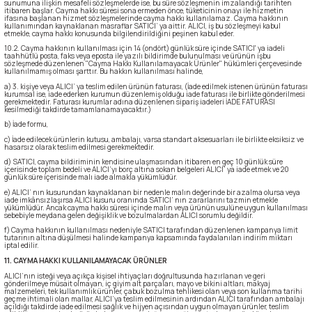
sunumuna ilişkin mesafeli sözleşmelerde ise, bu süre sözleşmenin imzalandığı tarihten
itibaren başlar. Cayma hakkı süresi sona ermeden önce, tüketicinin onayı ile hizmetin
ifasına başlanan hizmet sözleşmelerinde cayma hakkı kullanılamaz. Cayma hakkının
kullanımından kaynaklanan masraflar SATICI’ ya aittir. ALICI, iş bu sözleşmeyi kabul
etmekle, cayma hakkı konusunda bilgilendirildiğini peşinen kabul eder.
10.2. Cayma hakkının kullanılması için 14 (ondört) günlük süre içinde SATICI' ya iadeli
taahhütlü posta, faks veya eposta ile yazılı bildirimde bulunulması ve ürünün işbu
sözleşmede düzenlenen "Cayma Hakkı Kullanılamayacak Ürünler" hükümleri çerçevesinde
kullanılmamış olması şarttır. Bu hakkın kullanılması halinde,
a) 3. kişiye veya ALICI’ ya teslim edilen ürünün faturası, (İade edilmek istenen ürünün faturası
kurumsal ise, iade ederken kurumun düzenlemiş olduğu iade faturası ile birlikte gönderilmesi
gerekmektedir. Faturası kurumlar adına düzenlenen sipariş iadeleri İADE FATURASI
kesilmediği takdirde tamamlanamayacaktır.)
b) İade formu,
c) İade edilecek ürünlerin kutusu, ambalajı, varsa standart aksesuarları ile birlikte eksiksiz ve
hasarsız olarak teslim edilmesi gerekmektedir.
d) SATICI, cayma bildiriminin kendisine ulaşmasından itibaren en geç 10 günlük süre
içerisinde toplam bedeli ve ALICI’yı borç altına sokan belgeleri ALICI’ ya iade etmek ve 20
günlük süre içerisinde malı iade almakla yükümlüdür.
e) ALICI’ nın kusurundan kaynaklanan bir nedenle malın değerinde bir azalma olursa veya
iade imkânsızlaşırsa ALICI kusuru oranında SATICI’ nın zararlarını tazmin etmekle
yükümlüdür. Ancak cayma hakkı süresi içinde malın veya ürünün usulüne uygun kullanılması
sebebiyle meydana gelen değişiklik ve bozulmalardan ALICI sorumlu değildir.
f) Cayma hakkının kullanılması nedeniyle SATICI tarafından düzenlenen kampanya limit
tutarının altına düşülmesi halinde kampanya kapsamında faydalanılan indirim miktarı
iptal edilir.
11. CAYMA HAKKI KULLANILAMAYACAK ÜRÜNLER
ALICI’nın isteği veya açıkça kişisel ihtiyaçları doğrultusunda hazırlanan ve geri
gönderilmeye müsait olmayan, iç giyim alt parçaları, mayo ve bikini altları, makyaj
malzemeleri, tek kullanımlık ürünler, çabuk bozulma tehlikesi olan veya son kullanma tarihi
geçme ihtimali olan mallar, ALICI’ya teslim edilmesinin ardından ALICI tarafından ambalajı
açıldığı takdirde iade edilmesi sağlık ve hijyen açısından uygun olmayan ürünler, teslim