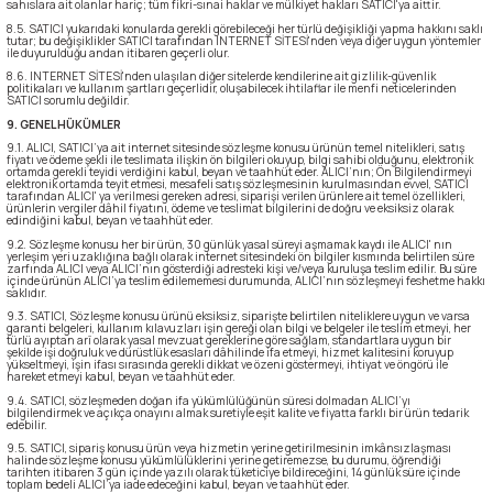
sahıslara ait olanlar hariç; tüm fikri-sınai haklar ve mülkiyet hakları SATICI'ya aittir.
8.5. SATICI yukarıdaki konularda gerekli görebileceği her türlü değişikliği yapma hakkını saklı
tutar; bu değişiklikler SATICI tarafından INTERNET SİTESİ'nden veya diğer uygun yöntemler
ile duyurulduğu andan itibaren geçerli olur.
8.6. INTERNET SİTESİ'nden ulaşılan diğer sitelerde kendilerine ait gizlilik-güvenlik
politikaları ve kullanım şartları geçerlidir, oluşabilecek ihtilaflar ile menfi neticelerinden
SATICI sorumlu değildir.
9. GENEL HÜKÜMLER
9.1. ALICI, SATICI’ya ait internet sitesinde sözleşme konusu ürünün temel nitelikleri, satış
fiyatı ve ödeme şekli ile teslimata ilişkin ön bilgileri okuyup, bilgi sahibi olduğunu, elektronik
ortamda gerekli teyidi verdiğini kabul, beyan ve taahhüt eder. ALICI’nın; Ön Bilgilendirmeyi
elektronik ortamda teyit etmesi, mesafeli satış sözleşmesinin kurulmasından evvel, SATICI
tarafından ALICI' ya verilmesi gereken adresi, siparişi verilen ürünlere ait temel özellikleri,
ürünlerin vergiler dâhil fiyatını, ödeme ve teslimat bilgilerini de doğru ve eksiksiz olarak
edindiğini kabul, beyan ve taahhüt eder.
9.2. Sözleşme konusu her bir ürün, 30 günlük yasal süreyi aşmamak kaydı ile ALICI' nın
yerleşim yeri uzaklığına bağlı olarak internet sitesindeki ön bilgiler kısmında belirtilen süre
zarfında ALICI veya ALICI’nın gösterdiği adresteki kişi ve/veya kuruluşa teslim edilir. Bu süre
içinde ürünün ALICI’ya teslim edilememesi durumunda, ALICI’nın sözleşmeyi feshetme hakkı
saklıdır.
9.3. SATICI, Sözleşme konusu ürünü eksiksiz, siparişte belirtilen niteliklere uygun ve varsa
garanti belgeleri, kullanım kılavuzları işin gereği olan bilgi ve belgeler ile teslim etmeyi, her
türlü ayıptan arî olarak yasal mevzuat gereklerine göre sağlam, standartlara uygun bir
şekilde işi doğruluk ve dürüstlük esasları dâhilinde ifa etmeyi, hizmet kalitesini koruyup
yükseltmeyi, işin ifası sırasında gerekli dikkat ve özeni göstermeyi, ihtiyat ve öngörü ile
hareket etmeyi kabul, beyan ve taahhüt eder.
9.4. SATICI, sözleşmeden doğan ifa yükümlülüğünün süresi dolmadan ALICI’yı
bilgilendirmek ve açıkça onayını almak suretiyle eşit kalite ve fiyatta farklı bir ürün tedarik
edebilir.
9.5. SATICI, sipariş konusu ürün veya hizmetin yerine getirilmesinin imkânsızlaşması
halinde sözleşme konusu yükümlülüklerini yerine getiremezse, bu durumu, öğrendiği
tarihten itibaren 3 gün içinde yazılı olarak tüketiciye bildireceğini, 14 günlük süre içinde
toplam bedeli ALICI’ya iade edeceğini kabul, beyan ve taahhüt eder.