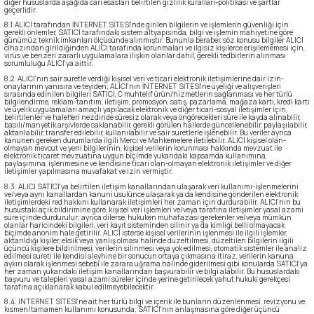
diğer hususlarda aşağıda cari esasları belirtilen gizlilik kuralları-politikası ve şartlar
geçerlidir.
8.1.ALICI tarafından İNTERNET SİTESİ'nde girilen bilgilerin ve işlemlerin güvenliği için
gerekli önlemler, SATICI tarafındaki sistem altyapısında, bilgi ve işlemin mahiyetine göre
günümüz teknik imkanları ölçüsünde alınmıştır. Bununla beraber, söz konusu bilgiler ALICI
cihazından girildiğinden ALICI tarafında korunmaları ve ilgisiz kişilerce erişilememesi için,
virüs ve benzeri zararlı uygulamalara ilişkin olanlar dahil, gerekli tedbirlerin alınması
sorumluluğu ALICI'ya aittir.
8.2. ALICI'nın sair suretle verdiği kişisel veri ve ticari elektronik iletişimlerine dair izin-
onaylarının yanısıra ve teyiden; ALICI'nın İNTERNET SİTESİ'ne üyeliği ve alışverişleri
sırasında edinilen bilgileri SATICI, C muhtelif ürün/hizmetlerin sağlanması ve her türlü
bilgilendirme, reklam-tanıtım, iletişim, promosyon, satış, pazarlama, mağaza kartı, kredi kartı
ve üyelik uygulamaları amaçlı yapılacak elektronik ve diğer ticari-sosyal iletişimler için,
belirtilenler ve halefleri nezdinde süresiz olarak veya öngörecekleri süre ile kayda alınabilir,
basılı/manyetik arşivlerde saklanabilir, gerekli görülen hallerde güncellenebilir, paylaşılabilir,
aktarılabilir, transfer edilebilir, kullanılabilir ve sair suretlerle işlenebilir. Bu veriler ayrıca
kanunen gereken durumlarda ilgili Merci ve Mahkemelere iletilebilir. ALICI kişisel olan-
olmayan mevcut ve yeni bilgilerinin, kişisel verilerin korunması hakkında mevzuat ile
elektronik ticaret mevzuatına uygun biçimde yukarıdaki kapsamda kullanımına,
paylaşımına, işlenmesine ve kendisine ticari olan-olmayan elektronik iletişimler ve diğer
iletişimler yapılmasına muvafakat ve izin vermiştir.
8.3. ALICI SATICI'ya belirtilen iletişim kanallarından ulaşarak veri kullanımı-işlenmelerini
ve/veya aynı kanallardan kanuni usulünce ulaşarak ya da kendisine gönderilen elektronik
iletişimlerdeki red hakkını kullanarak iletişimleri her zaman için durdurabilir. ALICI'nın bu
husustaki açık bildirimine göre, kişisel veri işlemleri ve/veya tarafına iletişimler yasal azami
süre içinde durdurulur; ayrıca dilerse, hukuken muhafazası gerekenler ve/veya mümkün
olanlar haricindeki bilgileri, veri kayıt sisteminden silinir ya da kimliği belli olmayacak
biçimde anonim hale getirilir. ALICI isterse kişisel verilerinin işlenmesi ile ilgili işlemler,
aktarıldığı kişiler, eksik veya yanlış olması halinde düzeltilmesi, düzeltilen bilgilerin ilgili
üçüncü kişilere bildirilmesi, verilerin silinmesi veya yok edilmesi, otomatik sistemler ile analiz
edilmesi sureti ile kendisi aleyhine bir sonucun ortaya çıkmasına itiraz, verilerin kanuna
aykırı olarak işlenmesi sebebi ile zarara uğrama halinde giderilmesi gibi konularda SATICI'ya
her zaman yukarıdaki iletişim kanallarından başvurabilir ve bilgi alabilir. Bu hususlardaki
başvuru ve talepleri yasal azami süreler içinde yerine getirilecek yahut hukuki gerekçesi
tarafına açıklanarak kabul edilmeyebilecektir.
8.4. INTERNET SİTESİ'ne ait her türlü bilgi ve içerik ile bunların düzenlenmesi, revizyonu ve
kısmen/tamamen kullanımı konusunda; SATICI'nın anlaşmasına göre diğer üçüncü