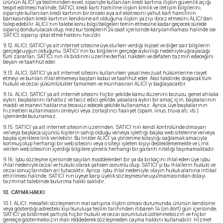
ürünün ALICI’ya tesliminden evvel, siparişte kullanılan kredi kartına ilişkin güvenlik açığı
tespit edilmesi halinde, SATICI, kredi kartı hamiline ilişkin kimlik ve iletişim bilgilerini,
siparişte kullanılan kredi kartının bir önceki aya ait ekstresini yahut kart hamilinin
bankasından kredi kartının kendisine ait olduğuna ilişkin yazıyı ibraz etmesini ALICI’dan
talep edebilir. ALICI’nın talebe konu bilgi/belgeleri temin etmesine kadar geçecek sürede
sipariş dondurulacak olup, mezkur taleplerin 24 saat içerisinde karşılanmaması halinde ise
SATICI, siparişi iptal etme hakkını haizdir.
9.12. ALICI, SATICI’ya ait internet sitesine üye olurken verdiği kişisel ve diğer sair bilgilerin
gerçeğe uygun olduğunu, SATICI’nın bu bilgilerin gerçeğe aykırılığı nedeniyle uğrayacağı
tüm zararları, SATICI’nın ilk bildirimi üzerine derhal, nakden ve defaten tazmin edeceğini
beyan ve taahhüt eder.
9.13. ALICI, SATICI’ya ait internet sitesini kullanırken yasal mevzuat hükümlerine riayet
etmeyi ve bunları ihlal etmemeyi baştan kabul ve taahhüt eder. Aksi takdirde, doğacak tüm
hukuki ve cezai yükümlülükler tamamen ve münhasıran ALICI’yı bağlayacaktır.
9.14. ALICI, SATICI’ya ait internet sitesini hiçbir şekilde kamu düzenini bozucu, genel ahlaka
aykırı, başkalarını rahatsız ve taciz edici şekilde, yasalara aykırı bir amaç için, başkalarının
maddi ve manevi haklarına tecavüz edecek şekilde kullanamaz. Ayrıca, üye başkalarının
hizmetleri kullanmasını önleyici veya zorlaştırıcı faaliyet (spam, virus, truva atı, vb.)
işlemlerde bulunamaz.
9.15. SATICI’ya ait internet sitesinin üzerinden, SATICI’nın kendi kontrolünde olmayan
ve/veya başkaca üçüncü kişilerin sahip olduğu ve/veya işlettiği başka web sitelerine ve/veya
başka içeriklere link verilebilir. Bu linkler ALICI’ya yönlenme kolaylığı sağlamak amacıyla
konmuş olup herhangi bir web sitesini veya o siteyi işleten kişiyi desteklememekte ve Link
verilen web sitesinin içerdiği bilgilere yönelik herhangi bir garanti niteliği taşımamaktadır.
9.16. İşbu sözleşme içerisinde sayılan maddelerden bir ya da birkaçını ihlal eden üye işbu
ihlal nedeniyle cezai ve hukuki olarak şahsen sorumlu olup, SATICI’yı bu ihlallerin hukuki ve
cezai sonuçlarından ari tutacaktır. Ayrıca; işbu ihlal nedeniyle, olayın hukuk alanına intikal
ettirilmesi halinde, SATICI’nın üyeye karşı üyelik sözleşmesine uyulmamasından dolayı
tazminat talebinde bulunma hakkı saklıdır.
10. CAYMA HAKKI
10.1. ALICI; mesafeli sözleşmenin mal satışına ilişkin olması durumunda, ürünün kendisine
veya gösterdiği adresteki kişi/kuruluşa teslim tarihinden itibaren 14 (on dört) gün içerisinde,
SATICI’ya bildirmek şartıyla hiçbir hukuki ve cezai sorumluluk üstlenmeksizin ve hiçbir
gerekçe göstermeksizin malı reddederek sözleşmeden cayma hakkını kullanabilir. Hizmet