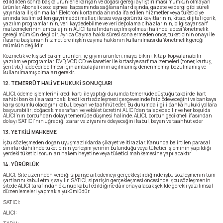
edildikten sonra başka ürünlerle karışan ve doğası gereği ayrıştırılması mümkün olmayan
ürünler, Abonelik sözleşmesi kapsamında sağlananlar dışında, gazete ve dergi gibi süreli
yayınlara ilişkin mallar, Elektronik ortamda anında ifa edilen hizmetler veya tüketiciye
anında teslim edilen gayrimaddi mallar, ile ses veya görüntü kayıtlarının, kitap, dijital içerik,
yazılım programlarının, veri kaydedebilme ve veri depolama cihazlarının, bilgisayar sarf
malzemelerinin, ambalajının ALICI tarafından açılmış olması halinde iadesi Yönetmelik
gereği mümkün değildir. Ayrıca Cayma hakkı süresi sona ermeden önce, tüketicinin onayı ile
ifasına başlanan hizmetlere ilişkin cayma hakkının kullanılması da Yönetmelik gereği
mümkün değildir.
Kozmetik ve kişisel bakım ürünleri, iç giyim ürünleri, mayo, bikini, kitap, kopyalanabilir
yazılım ve programlar, DVD, VCD, CD ve kasetler ile kırtasiye sarf malzemeleri (toner, kartuş,
şerit vb.) iade edilebilmesi için ambalajlarının açılmamış, denenmemiş, bozulmamış ve
kullanılmamış olmaları gerekir.
12. TEMERRÜT HALİ VE HUKUKİ SONUÇLARI
ALICI, ödeme işlemlerini kredi kartı ile yaptığı durumda temerrüde düştüğü takdirde, kart
sahibi banka ile arasındaki kredi kartı sözleşmesi çerçevesinde faiz ödeyeceğini ve bankaya
karşı sorumlu olacağını kabul, beyan ve taahhüt eder. Bu durumda ilgili banka hukuki yollara
başvurabilir; doğacak masrafları ve vekâlet ücretini ALICI’dan talep edebilir ve her koşulda
ALICI’nın borcundan dolayı temerrüde düşmesi halinde, ALICI, borcun gecikmeli ifasından
dolayı SATICI’nın uğradığı zarar ve ziyanını ödeyeceğini kabul, beyan ve taahhüt eder
13. YETKİLİ MAHKEME
İşbu sözleşmeden doğan uyuşmazlıklarda şikayet ve itirazlar, Kanunda belirtilen parasal
sınırlar dâhilinde tüketicinin yerleşim yerinin bulunduğu veya tüketici işleminin yapıldığı
yerdeki tüketici sorunları hakem heyetine veya tüketici mahkemesine yapılacaktır
14. YÜRÜRLÜK
ALICI, Site üzerinden verdiği siparişe ait ödemeyi gerçekleştirdiğinde işbu sözleşmenin tüm
şartlarını kabul etmiş sayılır. SATICI, siparişin gerçekleşmesi öncesinde işbu sözleşmenin
sitede ALICI tarafından okunup kabul edildiğine dair onay alacak şekilde gerekli yazılımsal
düzenlemeleri yapmakla yükümlüdür.
SATICI:
ALICI: