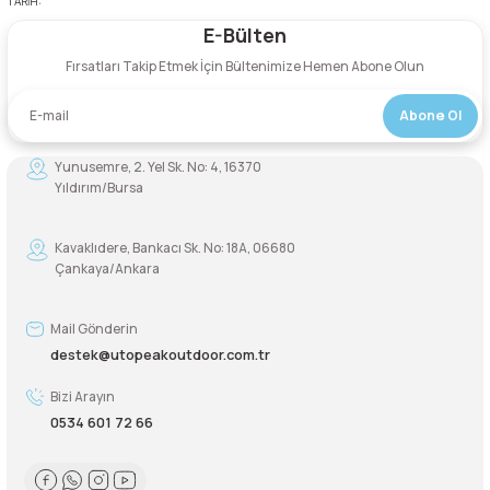
TARİH:
E-Bülten
Fırsatları Takip Etmek İçin Bültenimize Hemen Abone Olun
Abone Ol
Yunusemre, 2. Yel Sk. No: 4, 16370
Yıldırım/Bursa
Kavaklıdere, Bankacı Sk. No: 18A, 06680
Çankaya/Ankara
Mail Gönderin
destek@utopeakoutdoor.com.tr
Bizi Arayın
0534 601 72 66