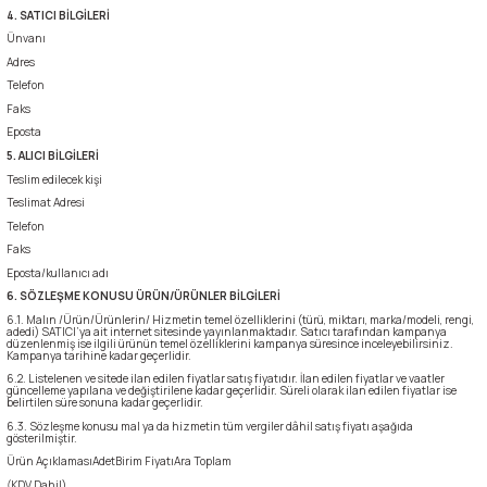
4. SATICI BİLGİLERİ
lar
 ve Kar-Buz Ekipmanları
90 Litre Çanta
Ünvanı
Adres
nyal Cihazları
Bel Çantası
Telefon
Faks
Boyun Çantası
Eposta
5. ALICI BİLGİLERİ
Teslim edilecek kişi
İlk Yardım Çantası
Teslimat Adresi
Telefon
Kask Tutucu
Faks
Eposta/kullanıcı adı
6. SÖZLEŞME KONUSU ÜRÜN/ÜRÜNLER BİLGİLERİ
Para Taşıma Çantası
6.1. Malın /Ürün/Ürünlerin/ Hizmetin temel özelliklerini (türü, miktarı, marka/modeli, rengi,
adedi) SATICI’ya ait internet sitesinde yayınlanmaktadır. Satıcı tarafından kampanya
düzenlenmiş ise ilgili ürünün temel özelliklerini kampanya süresince inceleyebilirsiniz.
Kampanya tarihine kadar geçerlidir.
Patch
6.2. Listelenen ve sitede ilan edilen fiyatlar satış fiyatıdır. İlan edilen fiyatlar ve vaatler
güncelleme yapılana ve değiştirilene kadar geçerlidir. Süreli olarak ilan edilen fiyatlar ise
belirtilen süre sonuna kadar geçerlidir.
Pouch
6.3. Sözleşme konusu mal ya da hizmetin tüm vergiler dâhil satış fiyatı aşağıda
gösterilmiştir.
Ürün AçıklamasıAdetBirim FiyatıAra Toplam
Şapka
(KDV Dahil)