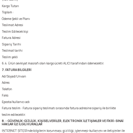
Kargo Tutarı
Şarjorlük
Toplam :
Ödeme Şekli ve Planı
Teslimat Adresi
Sele Altı Çanta
Teslim Edilecek kişi
Fatura Adresi
Sırt Çantası
Sipariş Tarihi
Teslimat tarihi
Su Geçirmez Çanta
Teslim şekli
6.4. Ürün sevkiyat masrafı olan kargo ücreti ALICI tarafından ödenecektir.
7. FATURA BİLGİLERİ
Taktik Plaka Taşıyıcı
Ad/Soyad/Unvan
Adres
Telefon
Faks
Eposta/kullanıcı adı
Fatura teslim : Fatura sipariş teslimatı sırasında fatura adresine sipariş ile birlikte
teslim edilecektir.
8. - GÜVENLİK-GİZLİLİK, KİŞİSEL VERİLER, ELEKTRONİK İLETİŞİMLER VE FİKRİ-SINAİ
HAKLAR İLE İLGİLİ KURALLAR
INTERNET SİTESİ'nde bilgilerin korunması, gizliliği, işlenmesi-kullanımı ve iletişimler ile