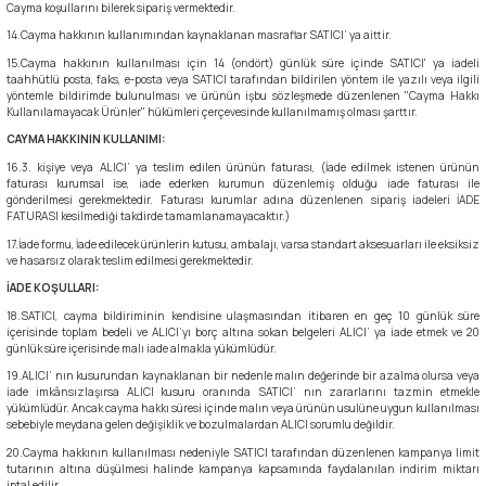
Cayma koşullarını bilerek sipariş vermektedir.
14.Cayma hakkının kullanımından kaynaklanan masraflar SATICI’ ya aittir.
Şarjorlük
15.Cayma hakkının kullanılması için 14 (ondört) günlük süre içinde SATICI' ya iadeli
taahhütlü posta, faks, e-posta veya SATICI tarafından bildirilen yöntem ile yazılı veya ilgili
Sele Altı Çanta
yöntemle bildirimde bulunulması ve ürünün işbu sözleşmede düzenlenen "Cayma Hakkı
Kullanılamayacak Ürünler" hükümleri çerçevesinde kullanılmamış olması şarttır.
CAYMA HAKKININ KULLANIMI:
Sırt Çantası
16.3. kişiye veya ALICI’ ya teslim edilen ürünün faturası, (İade edilmek istenen ürünün
faturası kurumsal ise, iade ederken kurumun düzenlemiş olduğu iade faturası ile
gönderilmesi gerekmektedir. Faturası kurumlar adına düzenlenen sipariş iadeleri İADE
Su Geçirmez Çanta
FATURASI kesilmediği takdirde tamamlanamayacaktır.)
17.İade formu, İade edilecek ürünlerin kutusu, ambalajı, varsa standart aksesuarları ile eksiksiz
ve hasarsız olarak teslim edilmesi gerekmektedir.
Taktik Plaka Taşıyıcı
İADE KOŞULLARI:
18.SATICI, cayma bildiriminin kendisine ulaşmasından itibaren en geç 10 günlük süre
içerisinde toplam bedeli ve ALICI’yı borç altına sokan belgeleri ALICI’ ya iade etmek ve 20
günlük süre içerisinde malı iade almakla yükümlüdür.
19.ALICI’ nın kusurundan kaynaklanan bir nedenle malın değerinde bir azalma olursa veya
iade imkânsızlaşırsa ALICI kusuru oranında SATICI’ nın zararlarını tazmin etmekle
yükümlüdür. Ancak cayma hakkı süresi içinde malın veya ürünün usulüne uygun kullanılması
sebebiyle meydana gelen değişiklik ve bozulmalardan ALICI sorumlu değildir.
20.Cayma hakkının kullanılması nedeniyle SATICI tarafından düzenlenen kampanya limit
tutarının altına düşülmesi halinde kampanya kapsamında faydalanılan indirim miktarı
iptal edilir.