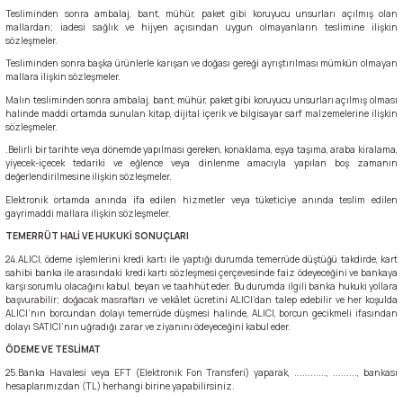
Tesliminden sonra ambalaj, bant, mühür, paket gibi koruyucu unsurları açılmış olan
mallardan; iadesi sağlık ve hijyen açısından uygun olmayanların teslimine ilişkin
sözleşmeler.
Tesliminden sonra başka ürünlerle karışan ve doğası gereği ayrıştırılması mümkün olmayan
mallara ilişkin sözleşmeler.
Malın tesliminden sonra ambalaj, bant, mühür, paket gibi koruyucu unsurları açılmış olması
halinde maddi ortamda sunulan kitap, dijital içerik ve bilgisayar sarf malzemelerine ilişkin
sözleşmeler.
.Belirli bir tarihte veya dönemde yapılması gereken, konaklama, eşya taşıma, araba kiralama,
yiyecek-içecek tedariki ve eğlence veya dinlenme amacıyla yapılan boş zamanın
değerlendirilmesine ilişkin sözleşmeler.
Elektronik ortamda anında ifa edilen hizmetler veya tüketiciye anında teslim edilen
gayrimaddi mallara ilişkin sözleşmeler.
TEMERRÜT HALİ VE HUKUKİ SONUÇLARI
24.ALICI, ödeme işlemlerini kredi kartı ile yaptığı durumda temerrüde düştüğü takdirde, kart
sahibi banka ile arasındaki kredi kartı sözleşmesi çerçevesinde faiz ödeyeceğini ve bankaya
karşı sorumlu olacağını kabul, beyan ve taahhüt eder. Bu durumda ilgili banka hukuki yollara
başvurabilir; doğacak masrafları ve vekâlet ücretini ALICI’dan talep edebilir ve her koşulda
ALICI’nın borcundan dolayı temerrüde düşmesi halinde, ALICI, borcun gecikmeli ifasından
dolayı SATICI’nın uğradığı zarar ve ziyanını ödeyeceğini kabul eder.
ÖDEME VE TESLİMAT
25.Banka Havalesi veya EFT (Elektronik Fon Transferi) yaparak, ............, ........., bankası
hesaplarımızdan (TL) herhangi birine yapabilirsiniz.