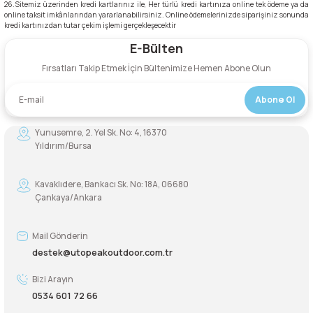
26.Sitemiz üzerinden kredi kartlarınız ile, Her türlü kredi kartınıza online tek ödeme ya da
online taksit imkânlarından yararlanabilirsiniz. Online ödemelerinizde siparişiniz sonunda
kredi kartınızdan tutar çekim işlemi gerçekleşecektir
E-Bülten
Fırsatları Takip Etmek İçin Bültenimize Hemen Abone Olun
Abone Ol
Yunusemre, 2. Yel Sk. No: 4, 16370
Yıldırım/Bursa
Kavaklıdere, Bankacı Sk. No: 18A, 06680
Çankaya/Ankara
Mail Gönderin
destek@utopeakoutdoor.com.tr
Bizi Arayın
0534 601 72 66