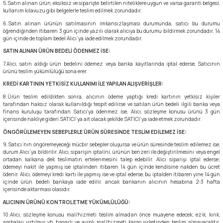
5.Satın alınan ürün, eksiksiz ve siparişte belirtilen niteliklere uygun ve varsa garanti belgesi,
kullanım kılavuzu gibi belgelerle teslim edilmek zorundadır.
6.Satın alınan ürünün satılmasının imkansızlaşması durumunda, satıcı bu durumu
reler ve Balaklavalar
ve Ayakkabılar
Buzluklar
kipmanları
Sandaletler
50 Litre Çanta
Yardımcı İp
Krampon
öğrendiğinden itibaren 3 gün içinde yazılı olarak alıcıya bu durumu bildirmek zorundadır. 14
gün içinde de toplam bedel Alıcı’ya iade edilmek zorundadır.
ve Ayakkabılar
e Boyunluklar
Suluklar
manları
ma Yardımcı Ekipmanları
55 Litre Çanta
Kürek
SATIN ALINAN ÜRÜN BEDELİ ÖDENMEZ İSE:
7.Alıcı, satın aldığı ürün bedelini ödemez veya banka kayıtlarında iptal ederse, Satıcının
ürünü teslim yükümlülüğü sona erer.
rları
kabıları
r ve Perlonlar
60 Litre Çanta
KREDİ KARTININ YETKİSİZ KULLANIMI İLE YAPILAN ALIŞVERİŞLER:
8.Ürün teslim edildikten sonra, alıcının ödeme yaptığı kredi kartının yetkisiz kişiler
e Boyunluklar
ler
e Ekspres Setler
65 Litre Çanta
tarafından haksız olarak kullanıldığı tespit edilirse ve satılan ürün bedeli ilgili banka veya
finans kuruluşu tarafından Satıcı'ya ödenmez ise, Alıcı, sözleşme konusu ürünü 3 gün
içerisinde nakliye gideri SATICI’ya ait olacak şekilde SATICI’ya iade etmek zorundadır.
i
i
70 Litre Çanta
ÖNGÖRÜLEMEYEN SEBEPLERLE ÜRÜN SÜRESİNDE TESLİM EDİLEMEZ İSE:
9.Satıcı’nın öngöremeyeceği mücbir sebepler oluşursa ve ürün süresinde teslim edilemez ise,
durum Alıcı’ya bildirilir. Alıcı, siparişin iptalini, ürünün benzeri ile değiştirilmesini veya engel
ırmanış Aksesuarları
nları
75 Litre Çanta
ortadan kalkana dek teslimatın ertelenmesini talep edebilir. Alıcı siparişi iptal ederse;
ödemeyi nakit ile yapmış ise iptalinden itibaren 14 gün içinde kendisine nakden bu ücret
ödenir. Alıcı, ödemeyi kredi kartı ile yapmış ise ve iptal ederse, bu iptalden itibaren yine 14 gün
nyal Cihazları
ve Çıkış Aletleri
80 Litre Çanta
içinde ürün bedeli bankaya iade edilir, ancak bankanın alıcının hesabına 2-3 hafta
içerisinde aktarması olasıdır.
ALICININ ÜRÜNÜ KONTROL ETME YÜKÜMLÜLÜĞÜ:
 Pançolar
85 Litre Çanta
10.Alıcı, sözleşme konusu mal/hizmeti teslim almadan önce muayene edecek; ezik, kırık,
ambalajı yırtılmış vb. hasarlı ve ayıplı mal/hizmeti kargo şirketinden teslim almayacaktır.