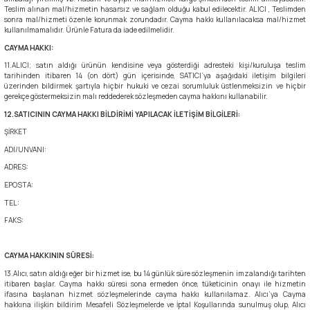
Teslim alınan mal/hizmetin hasarsız ve sağlam olduğu kabul edilecektir. ALICI , Teslimden
lar
 ve Kar-Buz Ekipmanları
90 Litre Çanta
sonra mal/hizmeti özenle korunmak zorundadır. Cayma hakkı kullanılacaksa mal/hizmet
kullanılmamalıdır. Ürünle Fatura da iade edilmelidir.
nyal Cihazları
Bel Çantası
CAYMA HAKKI:
11.ALICI; satın aldığı ürünün kendisine veya gösterdiği adresteki kişi/kuruluşa teslim
tarihinden itibaren 14 (on dört) gün içerisinde, SATICI’ya aşağıdaki iletişim bilgileri
Boyun Çantası
üzerinden bildirmek şartıyla hiçbir hukuki ve cezai sorumluluk üstlenmeksizin ve hiçbir
gerekçe göstermeksizin malı reddederek sözleşmeden cayma hakkını kullanabilir.
12.SATICININ CAYMA HAKKI BİLDİRİMİ YAPILACAK İLETİŞİM BİLGİLERİ:
İlk Yardım Çantası
ŞİRKET
ADI/UNVANI:
Kask Tutucu
ADRES:
EPOSTA:
Para Taşıma Çantası
TEL:
FAKS:
Patch
CAYMA HAKKININ SÜRESİ:
Pouch
13.Alıcı, satın aldığı eğer bir hizmet ise, bu 14 günlük süre sözleşmenin imzalandığı tarihten
itibaren başlar. Cayma hakkı süresi sona ermeden önce, tüketicinin onayı ile hizmetin
ifasına başlanan hizmet sözleşmelerinde cayma hakkı kullanılamaz. Alıcı’ya Cayma
Şapka
hakkına ilişkin bildirim Mesafeli Sözleşmelerde ve İptal Koşullarında sunulmuş olup, Alıcı