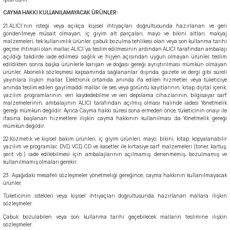
CAYMA HAKKI KULLANILAMAYACAK ÜRÜNLER:
21.ALICI’nın isteği veya açıkça kişisel ihtiyaçları doğrultusunda hazırlanan ve geri
gönderilmeye müsait olmayan, iç giyim alt parçaları, mayo ve bikini altları, makyaj
malzemeleri, tek kullanımlık ürünler, çabuk bozulma tehlikesi olan veya son kullanma tarihi
geçme ihtimali olan mallar, ALICI’ya teslim edilmesinin ardından ALICI tarafından ambalajı
açıldığı takdirde iade edilmesi sağlık ve hijyen açısından uygun olmayan ürünler, teslim
edildikten sonra başka ürünlerle karışan ve doğası gereği ayrıştırılması mümkün olmayan
ürünler, Abonelik sözleşmesi kapsamında sağlananlar dışında, gazete ve dergi gibi süreli
yayınlara ilişkin mallar, Elektronik ortamda anında ifa edilen hizmetler veya tüketiciye
anında teslim edilen gayrimaddi mallar, ile ses veya görüntü kayıtlarının, kitap, dijital içerik,
yazılım programlarının, veri kaydedebilme ve veri depolama cihazlarının, bilgisayar sarf
malzemelerinin, ambalajının ALICI tarafından açılmış olması halinde iadesi Yönetmelik
gereği mümkün değildir. Ayrıca Cayma hakkı süresi sona ermeden önce, tüketicinin onayı ile
ifasına başlanan hizmetlere ilişkin cayma hakkının kullanılması da Yönetmelik gereği
mümkün değildir.
22.Kozmetik ve kişisel bakım ürünleri, iç giyim ürünleri, mayo, bikini, kitap, kopyalanabilir
yazılım ve programlar, DVD, VCD, CD ve kasetler ile kırtasiye sarf malzemeleri (toner, kartuş,
şerit vb.) iade edilebilmesi için ambalajlarının açılmamış, denenmemiş, bozulmamış ve
kullanılmamış olmaları gerekir.
23. Aşağıdaki mesafeli sözleşmeler yönetmeliği gereğince; cayma hakkının kullanılmayacak
ürünler,
Tüketicinin istekleri veya kişisel ihtiyaçları doğrultusunda hazırlanan mallara ilişkin
sözleşmeler.
Çabuk bozulabilen veya son kullanma tarihi geçebilecek malların teslimine ilişkin
sözleşmeler.