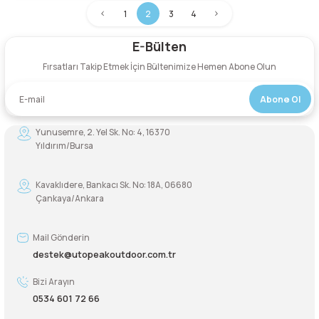
1
2
3
4
E-Bülten
Fırsatları Takip Etmek İçin Bültenimize Hemen Abone Olun
Abone Ol
Yunusemre, 2. Yel Sk. No: 4, 16370
Yıldırım/Bursa
Kavaklıdere, Bankacı Sk. No: 18A, 06680
Çankaya/Ankara
Mail Gönderin
destek@utopeakoutdoor.com.tr
Bizi Arayın
0534 601 72 66