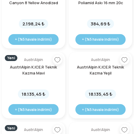
Canyon 8 Yellow Anodized
Poliamid Askı 16 mm 20c
lar
 ve Kar-Buz Ekipmanları
90 Litre Çanta
nyal Cihazları
Bel Çantası
2.198,24 ₺
384,69 ₺
Boyun Çantası
+ (%5 havale indirimi)
+ (%5 havale indirimi)
İlk Yardım Çantası
Yeni
AustriAlpin
AustriAlpin
AustriAlpin K.ICE.R Teknik
AustriAlpin K.ICE.R Teknik
Kask Tutucu
Kazma Mavi
Kazma Yeşil
Para Taşıma Çantası
18.135,45 ₺
18.135,45 ₺
Patch
+ (%5 havale indirimi)
+ (%5 havale indirimi)
Pouch
Yeni
Şapka
AustriAlpin
AustriAlpin