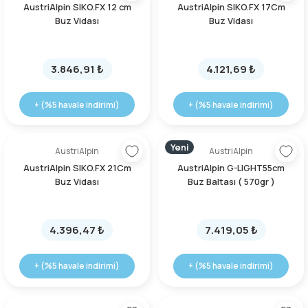
AustriAlpin SIKO.FX 12 cm
AustriAlpin SIKO.FX 17Cm
Buz Vidası
Buz Vidası
Şarjorlük
Sele Altı Çanta
3.846,91 ₺
4.121,69 ₺
Sırt Çantası
+ (%5 havale indirimi)
+ (%5 havale indirimi)
Su Geçirmez Çanta
Yeni
AustriAlpin
AustriAlpin
AustriAlpin SIKO.FX 21Cm
AustriAlpin G-LIGHT55cm
Taktik Plaka Taşıyıcı
Buz Vidası
Buz Baltası ( 570gr )
4.396,47 ₺
7.419,05 ₺
+ (%5 havale indirimi)
+ (%5 havale indirimi)