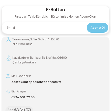
E-Bülten
Şarjorlük
Yorum Yaz
Fırsatları Takip Etmek İçin Bültenimize Hemen Abone Olun
Sele Altı Çanta
Abone Ol
Sırt Çantası
Yunusemre, 2. Yel Sk. No: 4, 16370
Yıldırım/Bursa
Su Geçirmez Çanta
Kavaklıdere, Bankacı Sk. No: 18A, 06680
Taktik Plaka Taşıyıcı
Çankaya/Ankara
Mail Gönderin
destek@utopeakoutdoor.com.tr
Bizi Arayın
0534 601 72 66