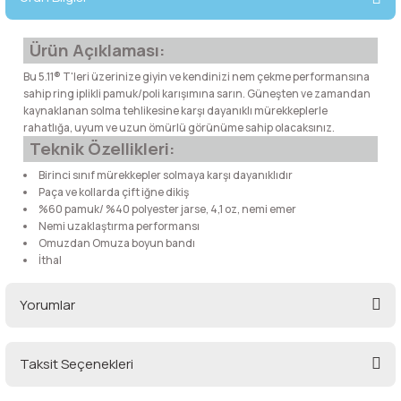
lar
 ve Kar-Buz Ekipmanları
90 Litre Çanta
Ürün Açıklaması:
nyal Cihazları
Bel Çantası
Bu 5.11® T'leri üzerinize giyin ve kendinizi nem çekme performansına
sahip ring iplikli pamuk/poli karışımına sarın. Güneşten ve zamandan
Boyun Çantası
kaynaklanan solma tehlikesine karşı dayanıklı mürekkeplerle
rahatlığa, uyum ve uzun ömürlü görünüme sahip olacaksınız.
Teknik Özellikleri:
İlk Yardım Çantası
Birinci sınıf mürekkepler solmaya karşı dayanıklıdır
Paça ve kollarda çift iğne dikiş
Kask Tutucu
%60 pamuk/ %40 polyester jarse, 4,1 oz, nemi emer
Nemi uzaklaştırma performansı
Omuzdan Omuza boyun bandı
Para Taşıma Çantası
İthal
Patch
Yorumlar
Pouch
Taksit Seçenekleri
Bu ürüne ilk yorumu siz yapın!
Şapka