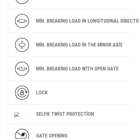
Şarjorlük
MIN. BREAKING LOAD IN LONGITUDINAL DIRECTI
Sele Altı Çanta
Sırt Çantası
MIN. BREAKING LOAD IN THE MINOR AXIS
Su Geçirmez Çanta
MIN. BREAKING LOAD WITH OPEN GATE
Taktik Plaka Taşıyıcı
LOCK
SELFIE TWIST PROTECTION
GATE OPENING