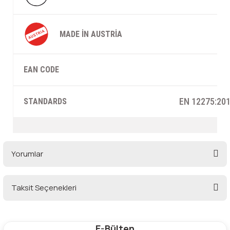
MADE IN AUSTRIA
EAN CODE
EN 12275:201
STANDARDS
Yorumlar
Taksit Seçenekleri
Bu ürüne ilk yorumu siz yapın!
E-Bülten
Yorum Yaz