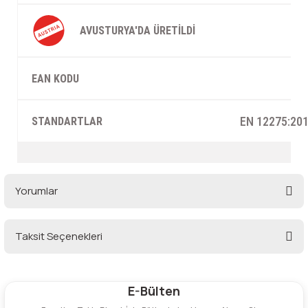
AVUSTURYA'DA ÜRETILDI
EAN KODU
EN 12275:201
STANDARTLAR
Yorumlar
Taksit Seçenekleri
Bu ürüne ilk yorumu siz yapın!
E-Bülten
Yorum Yaz