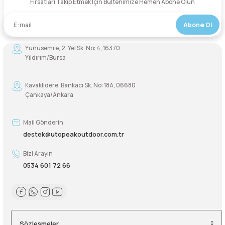
Fırsatları Takip Etmek İçin Bültenimize Hemen Abone Olun
Abone Ol
Yunusemre, 2. Yel Sk. No: 4, 16370
Yıldırım/Bursa
Kavaklıdere, Bankacı Sk. No: 18A, 06680
Çankaya/Ankara
Mail Gönderin
destek@utopeakoutdoor.com.tr
Bizi Arayın
0534 601 72 66
Sözleşmeler