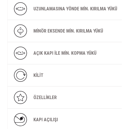
UZUNLAMASINA YÖNDE MIN. KIRILMA YÜKÜ
Şarjorlük
Sele Altı Çanta
MINÖR EKSENDE MIN. KIRILMA YÜKÜ
Sırt Çantası
AÇIK KAPI ILE MIN. KOPMA YÜKÜ
Su Geçirmez Çanta
Taktik Plaka Taşıyıcı
KILIT
ÖZELLIKLER
KAPI AÇILIŞI