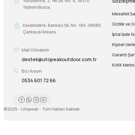
Yunusemre, 2. Yel Sk. No: 4, 16370
Sözleşme
Yıldırım/Bursa
Mesafeli S
Gizlilik ve 
Kavaklıdere, Bankacı Sk. No: 18A, 06680
Çankaya/Ankara
İptal İade Ko
Kişisel Veril
Mail Gönderin
Garanti Şart
destek@utopeakoutdoor.com.tr
KVKK Metni
Bizi Arayın
0534 601 72 66
©2025 - Utopeak - Tüm Hakları Saklıdır.