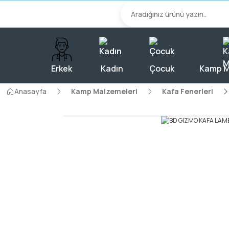
2000 TL Üzeri A
Erkek
Kadın
Çocuk
Kamp M
Anasayfa
Kamp Malzemeleri
Kafa Fenerleri