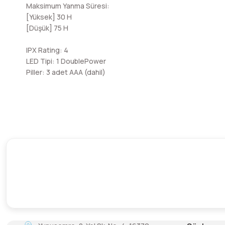
Maksimum
Yanma Süresi:
[Yüksek] 30 H
[Düşük] 75 H
IPX Rating: 4
LED Tipi: 1
DoublePower
Piller: 3 adet AAA (dahil)