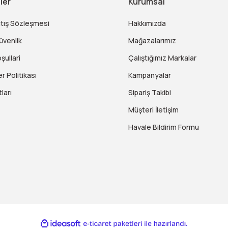
ler
Kurumsal
atış Sözleşmesi
Hakkımızda
Güvenlik
Mağazalarımız
şullari
Çalıştığımız Markalar
er Politikası
Kampanyalar
ları
Sipariş Takibi
Müşteri İletişim
Havale Bildirim Formu
ile
ideasoft
e-