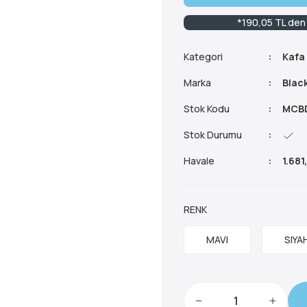
*190,05 TL den 
Kategori
Kafa 
Marka
Blac
Stok Kodu
MCB
Stok Durumu
Havale
1.681
RENK
MAVI
SIYA