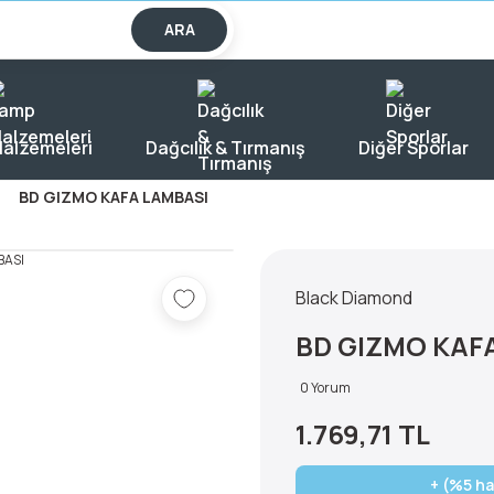
lışverişlerde KARGO BEDAVA!
ARA
alzemeleri
Dağcılık & Tırmanış
Diğer Sporlar
BD GIZMO KAFA LAMBASI
Black Diamond
BD GIZMO KAF
0 Yorum
1.769,71 TL
+ (%5 ha