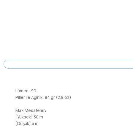
Lümen: 90
Piller ile Ağırlık: 84 gr (2.9 oz)
Max Mesafeler:
[Yüksek] 30 m
[Düşük] 5 m