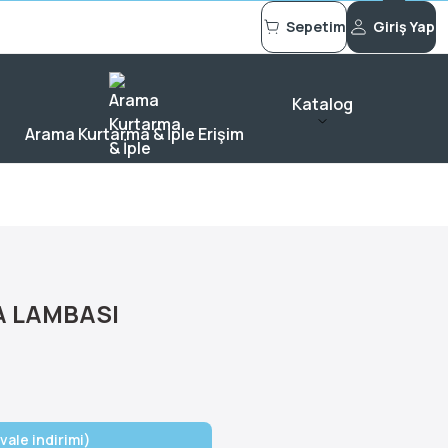
Sepetim
Giriş Yap
Katalog
Arama Kurtarma & İple Erişim
A LAMBASI
vale indirimi)