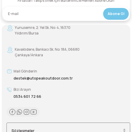
Fırsatları Takip Etmek İçin Bültenimize Hemen Abone Olun
Şarjorlük
Abone Ol
Sele Altı Çanta
Yunusemre, 2. Yel Sk. No: 4, 16370
Yıldırım/Bursa
Sırt Çantası
Kavaklıdere, Bankacı Sk. No: 18A, 06680
Çankaya/Ankara
Su Geçirmez Çanta
Mail Gönderin
Taktik Plaka Taşıyıcı
destek@utopeakoutdoor.com.tr
Bizi Arayın
0534 601 72 66
Sözleşmeler