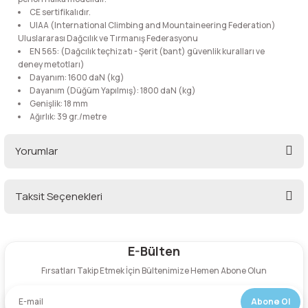
lar
 ve Kar-Buz Ekipmanları
90 Litre Çanta
CE sertifikalıdır.
UIAA (International Climbing and Mountaineering Federation)
Uluslararası Dağcılık ve Tırmanış Federasyonu
nyal Cihazları
Bel Çantası
EN 565: (Dağcılık teçhizatı - Şerit (bant) güvenlik kuralları ve
deney metotları)
Dayanım: 1600 daN (kg)
Boyun Çantası
Dayanım (Düğüm Yapılmış): 1800 daN (kg)
Genişlik: 18 mm
Ağırlık: 39 gr./metre
İlk Yardım Çantası
Yorumlar
Kask Tutucu
Para Taşıma Çantası
Taksit Seçenekleri
Bu ürüne ilk yorumu siz yapın!
Patch
E-Bülten
Yorum Yaz
Pouch
Fırsatları Takip Etmek İçin Bültenimize Hemen Abone Olun
Şapka
Abone Ol