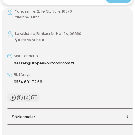
Şarjorlük
Yunusemre, 2. Yel Sk. No: 4, 16370
Yıldırım/Bursa
Sele Altı Çanta
Kavaklıdere, Bankacı Sk. No: 18A, 06680
Çankaya/Ankara
Sırt Çantası
Mail Gönderin
Su Geçirmez Çanta
destek@utopeakoutdoor.com.tr
Taktik Plaka Taşıyıcı
Bizi Arayın
0534 601 72 66
Sözleşmeler