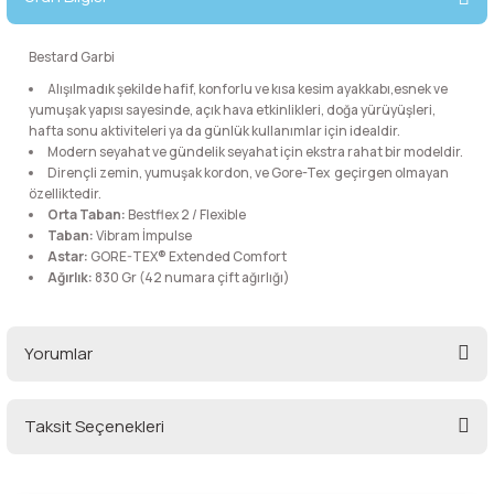
lar
 ve Kar-Buz Ekipmanları
90 Litre Çanta
Bestard Garbi
nyal Cihazları
Bel Çantası
Alışılmadık şekilde hafif, konforlu ve kısa kesim ayakkabı,esnek ve
yumuşak yapısı sayesinde, açık hava etkinlikleri, doğa yürüyüşleri,
hafta sonu aktiviteleri ya da günlük kullanımlar için idealdir.
Boyun Çantası
Modern seyahat ve gündelik seyahat için ekstra rahat bir modeldir.
Dirençli zemin, yumuşak kordon, ve Gore-Tex geçirgen olmayan
İlk Yardım Çantası
özelliktedir.
Orta Taban:
Bestflex 2 / Flexible
Taban:
Vibram İmpulse
Kask Tutucu
Astar:
GORE-TEX® Extended Comfort
Ağırlık:
830 Gr (42 numara çift ağırlığı)
Para Taşıma Çantası
Yorumlar
Patch
Pouch
Taksit Seçenekleri
Bu ürüne ilk yorumu siz yapın!
Şapka