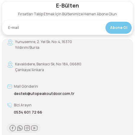
E-Bülten
Yorum Yaz
Şarjorlük
Fırsatları Takip Etmek İçin Bültenimize Hemen Abone Olun
Sele Altı Çanta
Abone Ol
Yunusemre, 2. Yel Sk. No: 4, 16370
Sırt Çantası
Yıldırım/Bursa
Su Geçirmez Çanta
Kavaklıdere, Bankacı Sk. No: 18A, 06680
Çankaya/Ankara
Taktik Plaka Taşıyıcı
Mail Gönderin
destek@utopeakoutdoor.com.tr
Bizi Arayın
0534 601 72 66