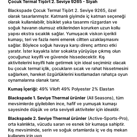
Çocuk Termal Tişört 2. Seviye 9265 - Siyah
lar
 ve Kar-Buz Ekipmanları
90 Litre Çanta
Blackspade Çocuk Termal Tişört 2. Seviye 9265, özel
olarak tasarlanmıştır. Katmanlı giyimde iç katman seçeneği
nyal Cihazları
Bel Çantası
olarak kullanılabilir, bisiklet yaka tasarımı rüzgardan ve
soğuk havanın olumsuz etkilerinden korurken uzun kollu
yapısı ekstra sıcaklık sağlar. Yumuşacık viskon içerikli
Boyun Çantası
kumaşı, teri ve fazla nemi emerek ciltten uzaklaşmasını
sağlar. Böylece soğuk havaya karşı direnç arttırıcı etki
yaratır. İster kayakta ister sokakta yürüyüşe çıkmış olun
İlk Yardım Çantası
çocuğunuz keyifli ve güvende hissedecektir. Kış
aktivitelerini keyifli hale getirmek için ideal seçiminiz olacak
bu çocuk termal içlik, çocukların sıcak ve rahat hissetmesini
Kask Tutucu
sağlarken, hareket özgürlüklerini kısıtlamadan rahatça oyun
oynamalarına olanak tanır.
Para Taşıma Çantası
Kumaş İçeriği:
49% Viloft 49% Polyester 2% Elastan
Blackspade 1. Seviye Thermal ürünler
(All Seasons), tüm
Patch
mevsimlerde giyilebilen ince, hafif ve yumuşak kumaşı
sayesinde düşük ve orta seviyeli aktiviteler için idealdir.
Pouch
Blackspade 2. Seviye Thermal ürünler
(Active-Sports-Pro),
orta kalınlıkta, vücudu saran ve esnek bir kumaşa sahiptir.
Kış mevsiminde, serin ve soğuk ortamlarda iç ve dış mekan
Şapka
kullanımı için uyg