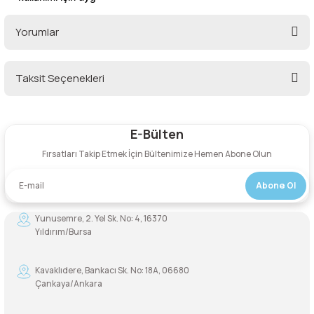
Şarjorlük
Yorumlar
Sele Altı Çanta
Taksit Seçenekleri
Bu ürüne ilk yorumu siz yapın!
Sırt Çantası
E-Bülten
Yorum Yaz
Su Geçirmez Çanta
Fırsatları Takip Etmek İçin Bültenimize Hemen Abone Olun
Taktik Plaka Taşıyıcı
Abone Ol
Yunusemre, 2. Yel Sk. No: 4, 16370
Yıldırım/Bursa
Kavaklıdere, Bankacı Sk. No: 18A, 06680
Çankaya/Ankara