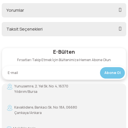
Yorumlar
Şarjorlük
Sele Altı Çanta
Taksit Seçenekleri
Bu ürüne ilk yorumu siz yapın!
Sırt Çantası
E-Bülten
Yorum Yaz
Su Geçirmez Çanta
Fırsatları Takip Etmek İçin Bültenimize Hemen Abone Olun
Taktik Plaka Taşıyıcı
Abone Ol
Yunusemre, 2. Yel Sk. No: 4, 16370
Yıldırım/Bursa
Kavaklıdere, Bankacı Sk. No: 18A, 06680
Çankaya/Ankara