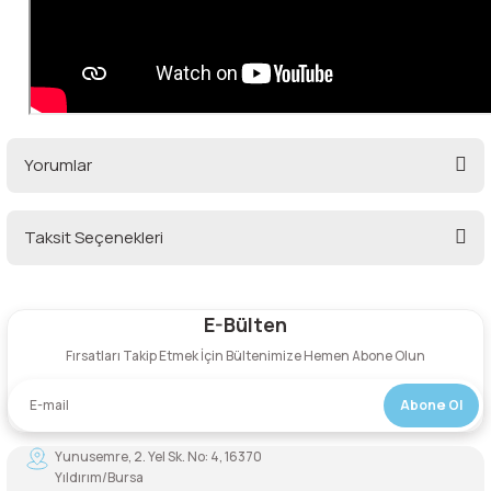
Şarjorlük
Sele Altı Çanta
Sırt Çantası
Yorumlar
Su Geçirmez Çanta
Taksit Seçenekleri
Bu ürüne ilk yorumu siz yapın!
Taktik Plaka Taşıyıcı
E-Bülten
Yorum Yaz
Fırsatları Takip Etmek İçin Bültenimize Hemen Abone Olun
Abone Ol
Yunusemre, 2. Yel Sk. No: 4, 16370
Yıldırım/Bursa