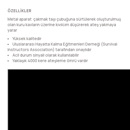
lar
 ve Kar-Buz Ekipmanları
90 Litre Çanta
ÖZELLİKLER
Metal aparat çakmak taşı çubuğuna sürtülerek oluşturulmuş
nyal Cihazları
Bel Çantası
olan kuru kavların üzerine kıvılcım düşürerek ateş yakmaya
yarar
Boyun Çantası
Yüksek kalitedir
Uluslararası Hayatta Kalma Eğitmenleri Derneği (Survival
Instructors Association) tarafından onaylıdır
İlk Yardım Çantası
Acil durum sinyali olarak kullanılabilir
Yaklaşık 4000 kere ateşleme ömrü vardır
Kask Tutucu
Para Taşıma Çantası
Patch
Pouch
Şapka