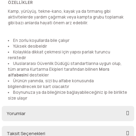
ÖZELLİKLER
lar
 ve Kar-Buz Ekipmanları
90 Litre Çanta
Kamp, yürüyüş, tekne-kano, kayak ya da tırmanış gibi
aktivitelerde yardım çağırmak veya kampta grubu toplamak
nyal Cihazları
Bel Çantası
gibi bazı anlarda hayati önem arz edebilir.
Boyun Çantası
En zorlu koşullarda bile çalışır
Yüksek desibeldir
Kolaylıkla dikkat çekmesi için yapısı parlak turuncu
İlk Yardım Çantası
renktedir
Uluslararası Güvenlik Düdüğü standartlarına uygun olup,
Kask Tutucu
tüm arama Kurtarma Ekipleri tarafından bilinen
Mors
alfabesini
destekler
Ürünün yanında, sizi bu alfabe konusunda
Para Taşıma Çantası
bilgilendirecek bir kart olacaktır
Boynunuza ya da bileğinize bağlayabileceğiniz ip ile birlikte
size ulaşır
Patch
Yorumlar
Pouch
Şapka
Taksit Seçenekleri