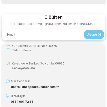
Bu ürüne ilk yorumu siz yapın!
Şarjorlük
E-Bülten
Yorum Yaz
Sele Altı Çanta
Fırsatları Takip Etmek İçin Bültenimize Hemen Abone Olun
Sırt Çantası
Abone Ol
Yunusemre, 2. Yel Sk. No: 4, 16370
Su Geçirmez Çanta
Yıldırım/Bursa
Taktik Plaka Taşıyıcı
Kavaklıdere, Bankacı Sk. No: 18A, 06680
Çankaya/Ankara
Mail Gönderin
destek@utopeakoutdoor.com.tr
Bizi Arayın
0534 601 72 66