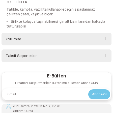
ÖZELLİKLER
lar
 ve Kar-Buz Ekipmanları
90 Litre Çanta
Tatilde, kampta, yazlıkta kullanabileceğiniz paslanmaz
çelikten çatal, kaşık ve bıçak
nyal Cihazları
Bel Çantası
Birlikte kolayca taşınabilmesi için alt kısımlarından halkayla
tutturulabilir
Boyun Çantası
Yorumlar
İlk Yardım Çantası
Taksit Seçenekleri
Kask Tutucu
Bu ürüne ilk yorumu siz yapın!
Para Taşıma Çantası
E-Bülten
Yorum Yaz
Fırsatları Takip Etmek İçin Bültenimize Hemen Abone Olun
Patch
Abone Ol
Pouch
Yunusemre, 2. Yel Sk. No: 4, 16370
Şapka
Yıldırım/Bursa