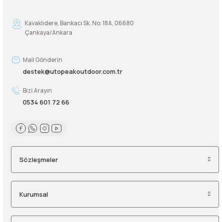
Şarjorlük
Kavaklıdere, Bankacı Sk. No: 18A, 06680
Çankaya/Ankara
Sele Altı Çanta
Mail Gönderin
Sırt Çantası
destek@utopeakoutdoor.com.tr
Bizi Arayın
Su Geçirmez Çanta
0534 601 72 66
Taktik Plaka Taşıyıcı
Sözleşmeler
Kurumsal