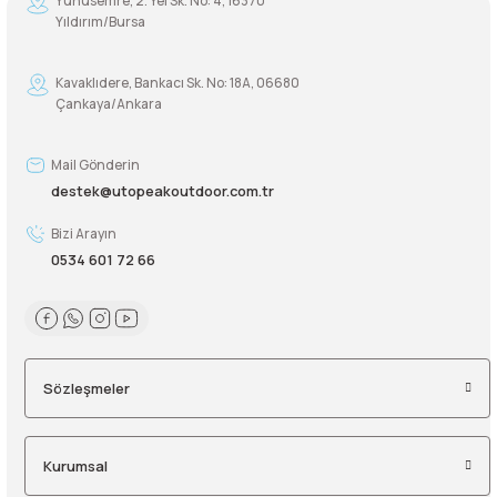
Yunusemre, 2. Yel Sk. No: 4, 16370
Yıldırım/Bursa
Şarjorlük
Kavaklıdere, Bankacı Sk. No: 18A, 06680
Sele Altı Çanta
Çankaya/Ankara
Sırt Çantası
Mail Gönderin
destek@utopeakoutdoor.com.tr
Su Geçirmez Çanta
Bizi Arayın
0534 601 72 66
Taktik Plaka Taşıyıcı
Sözleşmeler
Kurumsal