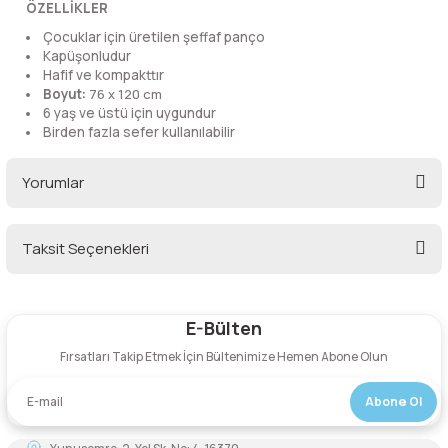
ÖZELLİKLER
lar
 ve Kar-Buz Ekipmanları
90 Litre Çanta
Çocuklar için üretilen şeffaf panço
Kapüşonludur
nyal Cihazları
Bel Çantası
Hafif ve kompakttır
Boyut:
76 x 120 cm
6 yaş ve üstü için uygundur
Boyun Çantası
Birden fazla sefer kullanılabilir
İlk Yardım Çantası
Yorumlar
Kask Tutucu
Taksit Seçenekleri
Bu ürüne ilk yorumu siz yapın!
Para Taşıma Çantası
E-Bülten
Patch
Yorum Yaz
Fırsatları Takip Etmek İçin Bültenimize Hemen Abone Olun
Pouch
Abone Ol
Şapka