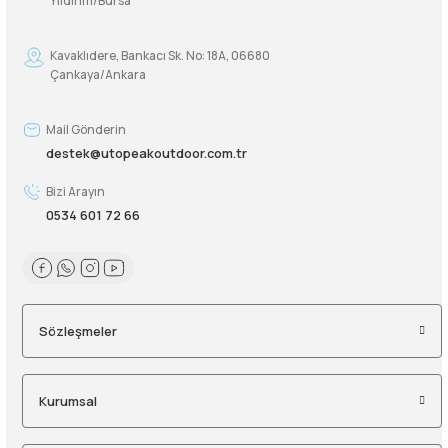
Yıldırım/Bursa
Şarjorlük
Kavaklıdere, Bankacı Sk. No: 18A, 06680
Çankaya/Ankara
Sele Altı Çanta
Mail Gönderin
Sırt Çantası
destek@utopeakoutdoor.com.tr
Bizi Arayın
Su Geçirmez Çanta
0534 601 72 66
Taktik Plaka Taşıyıcı
Sözleşmeler
Kurumsal