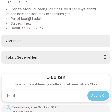
ÖZELLİKLER
lar
 ve Kar-Buz Ekipmanları
90 Litre Çanta
Cep telefonu,cüzdan,GPS cihazı ve diğer eşyalarınızı
sudan nemden korumak için üretilmiştir
nyal Cihazları
Bel Çantası
Paket içeriği 1 adet
Su geçirmez
Boyutlar:
27 cm x 34 cm
Boyun Çantası
Yorumlar
İlk Yardım Çantası
Kask Tutucu
Taksit Seçenekleri
Bu ürüne ilk yorumu siz yapın!
Para Taşıma Çantası
E-Bülten
Yorum Yaz
Patch
Fırsatları Takip Etmek İçin Bültenimize Hemen Abone Olun
Pouch
Abone Ol
Yunusemre, 2. Yel Sk. No: 4, 16370
Şapka