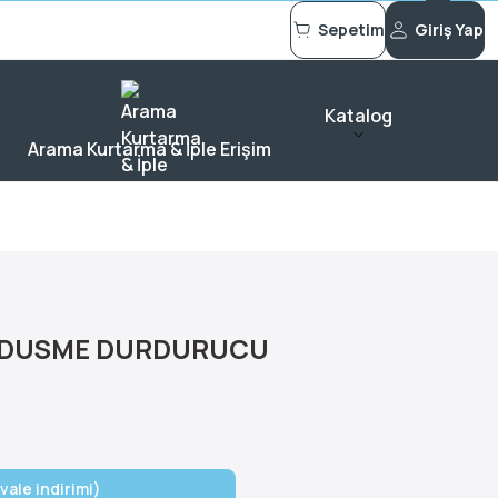
Sepetim
Giriş Yap
Katalog
Arama Kurtarma & İple Erişim
E DUSME DURDURUCU
vale indirimi)