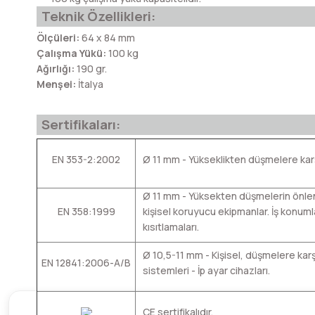
Teknik Özellikleri:
Ölçüleri:
64 x 84 mm
Çalışma Yükü:
100 kg
Ağırlığı:
190 gr.
Menşei:
İtalya
Sertifikaları:
EN 353-2:2002
Ø 11 mm - Yükseklikten düşmelere karş
Ø 11 mm - Yüksekten düşmelerin önlen
EN 358:1999
kişisel koruyucu ekipmanlar. İş konum
kısıtlamaları.
Ø 10,5-11 mm - Kişisel, düşmelere karşı
EN 12841:2006-A/B
sistemleri - İp ayar cihazları.
CE sertifikalıdır.