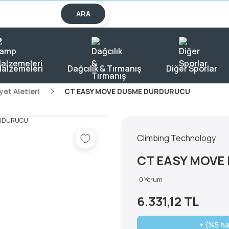
lışverişlerde KARGO BEDAVA!
ARA
alzemeleri
Dağcılık & Tırmanış
Diğer Sporlar
yet Aletleri
CT EASY MOVE DUSME DURDURUCU
Climbing Technology
CT EASY MOV
0 Yorum
6.331,12 TL
+ (%5 ha