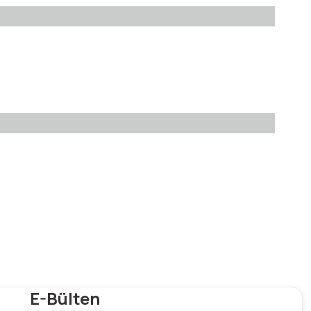
Bu ürüne ilk yorumu siz yapın!
E-Bülten