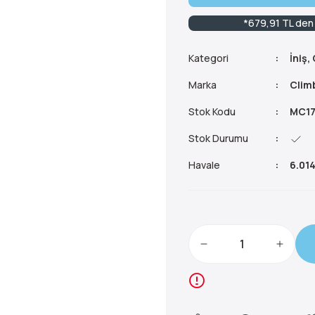
*679,91 TL den 
Kategori
İniş,
Marka
Clim
Stok Kodu
MC17
Stok Durumu
Havale
6.014