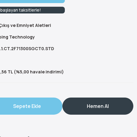
başlayan taksitlerle!
 Çıkış ve Emniyet Aletleri
bing Technology
.1.CT.2F71300SGCT0.STD
,56 TL (%5,00 havale indirimi)
Sepete Ekle
Hemen Al