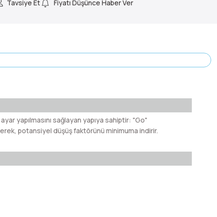
Tavsiye Et
Fiyatı Düşünce Haber Ver
çin ayar yapılmasını sağlayan yapıya sahiptir: "Go"
rek, potansiyel düşüş faktörünü minimuma indirir.