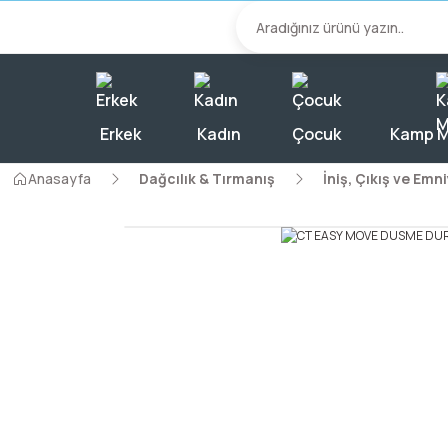
2000 TL Üzeri A
Erkek
Kadın
Çocuk
Kamp M
Anasayfa
Dağcılık & Tırmanış
İniş, Çıkış ve Emni