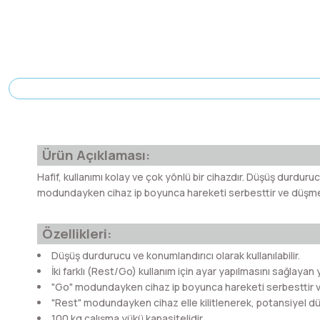
Ürün Açıklaması:
Hafif, kullanımı kolay ve çok yönlü bir cihazdır. Düşüş durdurucu
modundayken cihaz ip boyunca hareketi serbesttir ve düşme 
Özellikleri:
Düşüş durdurucu ve konumlandırıcı olarak kullanılabilir.
İki farklı (Rest/Go) kullanım için ayar yapılmasını sağlayan 
"Go" modundayken cihaz ip boyunca hareketi serbesttir 
"Rest" modundayken cihaz elle kilitlenerek, potansiyel dü
100 kg çalışma yükü kapasitelidir.