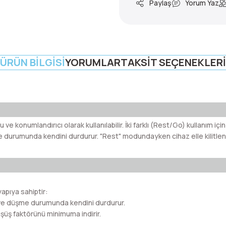
Paylaş
Yorum Yaz
ÜRÜN BILGISI
YORUMLAR
TAKSIT SEÇENEKLERI
 ve konumlandırıcı olarak kullanılabilir. İki farklı (Rest/Go) kullanım i
durumunda kendini durdurur. "Rest" modundayken cihaz elle kilitlene
yapıya sahiptir:
ve düşme durumunda kendini durdurur.
şüş faktörünü minimuma indirir.