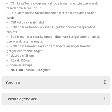
Climbing Technology markalı, buz tırmanışları için özel olarak
lar
 ve Kar-Buz Ekipmanları
90 Litre Çanta
tasarlanmış bir üründür.
Buz kazmalarına takılabilmesi için çift renkli ve elastik askıları
nyal Cihazları
Bel Çantası
vardır.
Çift kollu ve karabinalıdır.
Kolların bükülmesini önleyen küçük bir döndürme aparatına
Boyun Çantası
sahiptir.
Buz tırmanışlarında, kazmanın düşmesini engellemek amacıyla
özel olarak tasarlanmıştır.
İlk Yardım Çantası
Kollarının esnekliği sayesinde manevraları engellemeden
gerçekleştirmenizi sağlar.
Uzunluk: 135 cm
Kask Tutucu
Ağırlık: 100 gr.
Menşei: Avrupa
Para Taşıma Çantası
NOT: Bu ürün KDD değildir.
Yorumlar
Patch
Pouch
Taksit Seçenekleri
Bu ürüne ilk yorumu siz yapın!
Şapka