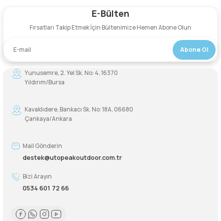
E-Bülten
Yorum Yaz
Şarjorlük
Fırsatları Takip Etmek İçin Bültenimize Hemen Abone Olun
Sele Altı Çanta
Abone Ol
Sırt Çantası
Yunusemre, 2. Yel Sk. No: 4, 16370
Yıldırım/Bursa
Su Geçirmez Çanta
Kavaklıdere, Bankacı Sk. No: 18A, 06680
Çankaya/Ankara
Taktik Plaka Taşıyıcı
Mail Gönderin
destek@utopeakoutdoor.com.tr
Bizi Arayın
0534 601 72 66