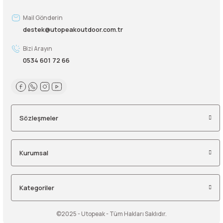
Mail Gönderin
Şarjorlük
destek@utopeakoutdoor.com.tr
Sele Altı Çanta
Bizi Arayın
0534 601 72 66
Sırt Çantası
Su Geçirmez Çanta
Sözleşmeler
Taktik Plaka Taşıyıcı
Kurumsal
Kategoriler
©2025 - Utopeak - Tüm Hakları Saklıdır.