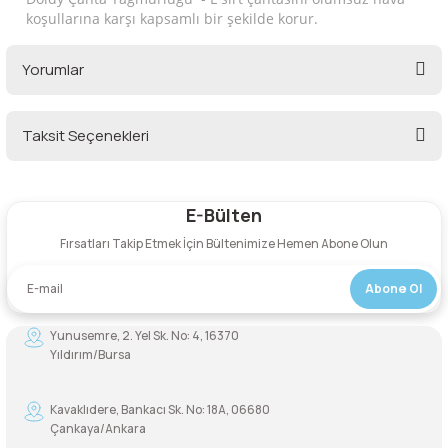
lar
 ve Kar-Buz Ekipmanları
90 Litre Çanta
koşullarına karşı kapsamlı bir şekilde korur.
Yorumlar
nyal Cihazları
Bel Çantası
Boyun Çantası
Taksit Seçenekleri
Bu ürüne ilk yorumu siz yapın!
İlk Yardım Çantası
E-Bülten
Yorum Yaz
Kask Tutucu
Fırsatları Takip Etmek İçin Bültenimize Hemen Abone Olun
Para Taşıma Çantası
Abone Ol
Patch
Yunusemre, 2. Yel Sk. No: 4, 16370
Yıldırım/Bursa
Pouch
Kavaklıdere, Bankacı Sk. No: 18A, 06680
Çankaya/Ankara
Şapka