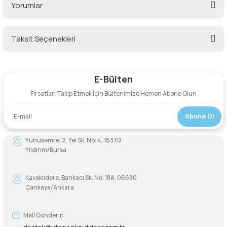
Yorumlar
lar
 ve Kar-Buz Ekipmanları
90 Litre Çanta
nyal Cihazları
Bel Çantası
Taksit Seçenekleri
Bu ürüne ilk yorumu siz yapın!
Boyun Çantası
E-Bülten
Yorum Yaz
İlk Yardım Çantası
Fırsatları Takip Etmek İçin Bültenimize Hemen Abone Olun
Kask Tutucu
Abone Ol
Yunusemre, 2. Yel Sk. No: 4, 16370
Para Taşıma Çantası
Yıldırım/Bursa
Patch
Kavaklıdere, Bankacı Sk. No: 18A, 06680
Çankaya/Ankara
Pouch
Mail Gönderin
Şapka
destek@utopeakoutdoor.com.tr