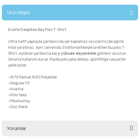
lar
 ve Kar-Buz Ekipmanları
90 Litre Çanta
Ürün Bilgisi
nyal Cihazları
Bel Çantası
Evolite DeepRaw Bay Polo T-Shirt
Boyun Çantası
Ultra hafif yapısıyla çantanızda yer kaplamaz ve üzerinizde ağırlık
hissi yaratmaz. Aynı zamanda, Evolite kalitesiyle üretilen bu polo T-
Shirt, outdoor şartlarına karşı
yüksek dayanıklılık
gösterir ve uzun
İlk Yardım Çantası
ömürlü kullanım sunar. Klasik polo yaka detayı, sportifliğe casual bir
şıklık katar.
Kask Tutucu
•%70 Pamuk %30 Polyester
•Regular Fit
Para Taşıma Çantası
•Kısa Kol
•Polo Yaka
•Pike kumaş
Patch
•Düz Renk
Pouch
Yorumlar
Şapka