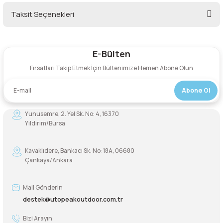
Taksit Seçenekleri
Şarjorlük
Bu ürüne ilk yorumu siz yapın!
Sele Altı Çanta
E-Bülten
Yorum Yaz
Fırsatları Takip Etmek İçin Bültenimize Hemen Abone Olun
Sırt Çantası
Abone Ol
Su Geçirmez Çanta
Yunusemre, 2. Yel Sk. No: 4, 16370
Taktik Plaka Taşıyıcı
Yıldırım/Bursa
Kavaklıdere, Bankacı Sk. No: 18A, 06680
Çankaya/Ankara
Mail Gönderin
destek@utopeakoutdoor.com.tr
Bizi Arayın