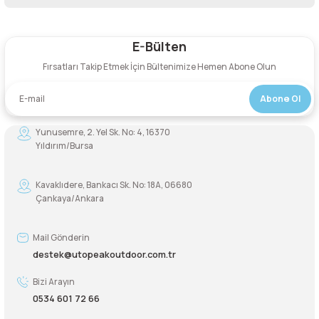
Bu ürüne ilk yorumu siz yapın!
Şarjorlük
E-Bülten
Yorum Yaz
Sele Altı Çanta
Fırsatları Takip Etmek İçin Bültenimize Hemen Abone Olun
Abone Ol
Sırt Çantası
Yunusemre, 2. Yel Sk. No: 4, 16370
Su Geçirmez Çanta
Yıldırım/Bursa
Taktik Plaka Taşıyıcı
Kavaklıdere, Bankacı Sk. No: 18A, 06680
Çankaya/Ankara
Mail Gönderin
destek@utopeakoutdoor.com.tr
Bizi Arayın
0534 601 72 66