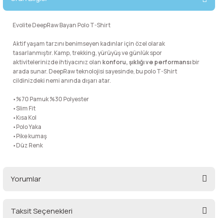
lar
 ve Kar-Buz Ekipmanları
90 Litre Çanta
Evolite DeepRaw Bayan Polo T-Shirt
nyal Cihazları
Bel Çantası
Aktif yaşam tarzını benimseyen kadınlar için özel olarak
tasarlanmıştır. Kamp, trekking, yürüyüş ve günlük spor
Boyun Çantası
aktivitelerinizde ihtiyacınız olan
konforu, şıklığı ve performansı
bir
arada sunar. DeepRaw teknolojisi sayesinde, bu polo T-Shirt
cildinizdeki nemi anında dışarı atar.
İlk Yardım Çantası
•%70 Pamuk %30 Polyester
•Slim Fit
Kask Tutucu
•Kısa Kol
•Polo Yaka
Para Taşıma Çantası
•Pike kumaş
•Düz Renk
Patch
Yorumlar
Pouch
Taksit Seçenekleri
Şapka