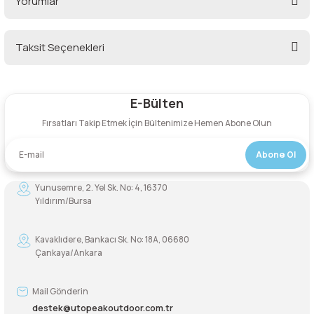
Yorumlar
Şarjorlük
Taksit Seçenekleri
Bu ürüne ilk yorumu siz yapın!
Sele Altı Çanta
Sırt Çantası
E-Bülten
Yorum Yaz
Fırsatları Takip Etmek İçin Bültenimize Hemen Abone Olun
Su Geçirmez Çanta
Abone Ol
Taktik Plaka Taşıyıcı
Yunusemre, 2. Yel Sk. No: 4, 16370
Yıldırım/Bursa
Kavaklıdere, Bankacı Sk. No: 18A, 06680
Çankaya/Ankara
Mail Gönderin
destek@utopeakoutdoor.com.tr