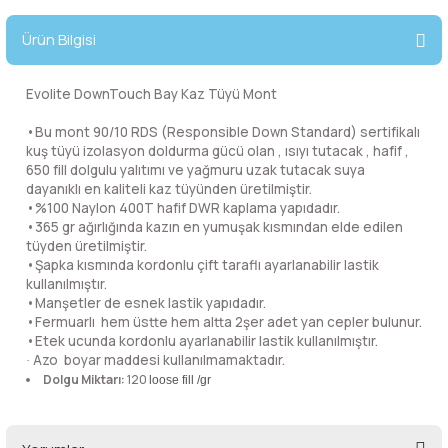
lar
 ve Kar-Buz Ekipmanları
90 Litre Çanta
Ürün Bilgisi
nyal Cihazları
Bel Çantası
Evolite DownTouch Bay Kaz Tüyü Mont
Boyun Çantası
•
Bu mont 90/10 RDS (Responsible Down Standard) sertifikalı
kuş tüyü izolasyon doldurma gücü olan , ısıyı tutacak , hafif ,
650 fill dolgulu yalıtımı ve yağmuru uzak tutacak suya
İlk Yardım Çantası
dayanıklı en kaliteli kaz tüyünden üretilmiştir.
•%100 Naylon 400T hafif DWR kaplama yapıdadır.
Kask Tutucu
•365 gr ağırlığında kazın en yumuşak kısmından elde edilen
tüyden üretilmiştir.
•Şapka kısmında kordonlu çift taraflı ayarlanabilir lastik
Para Taşıma Çantası
kullanılmıştır.
•Manşetler de esnek lastik yapıdadır.
•Fermuarlı hem üstte hem altta 2şer adet yan cepler bulunur.
Patch
•Etek ucunda kordonlu ayarlanabilir lastik kullanılmıştır.
Azo boyar maddesi kullanılmamaktadır.
·
Dolgu Miktarı:
120
Pouch
loose fill /gr
Şapka