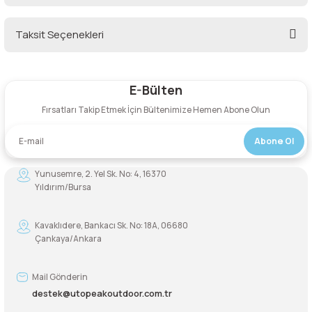
Şarjorlük
Taksit Seçenekleri
Bu ürüne ilk yorumu siz yapın!
Sele Altı Çanta
E-Bülten
Yorum Yaz
Sırt Çantası
Fırsatları Takip Etmek İçin Bültenimize Hemen Abone Olun
Su Geçirmez Çanta
Abone Ol
Taktik Plaka Taşıyıcı
Yunusemre, 2. Yel Sk. No: 4, 16370
Yıldırım/Bursa
Kavaklıdere, Bankacı Sk. No: 18A, 06680
Çankaya/Ankara
Mail Gönderin
destek@utopeakoutdoor.com.tr