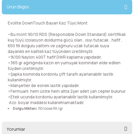
lar
 ve Kar-Buz Ekipmanları
90 Litre Çanta
Ürün Bilgisi
nyal Cihazları
Bel Çantası
Evolite DownTouch Bayan Kaz Tüyü Mont
•
Bu mont 90/10 RDS (Responsible Down Standard) sertifikalı
Boyun Çantası
kuş tüyü izolasyon doldurma gücü olan , ısıyı tutacak , hafif ,
650 fill dolgulu yalıtımı ve yağmuru uzak tutacak suya
dayanıklı en kaliteli kaz tüyünden üretilmiştir.
İlk Yardım Çantası
•%100 Naylon 400T hafif DWR kaplama yapıdadır.
•365 gr ağırlığında kazın en yumuşak kısmından elde edilen
Kask Tutucu
tüyden üretilmiştir.
•Şapka kısmında kordonlu çift taraflı ayarlanabilir lastik
kullanılmıştır.
Para Taşıma Çantası
•Manşetler de esnek lastik yapıdadır.
•Fermuarlı hem üstte hem altta 2şer adet yan cepler bulunur.
•Etek ucunda kordonlu ayarlanabilir lastik kullanılmıştır.
Patch
Azo boyar maddesi kullanılmamaktadır.
·
Dolgu Miktarı:
110 loose fill /gr
Pouch
Yorumlar
Şapka