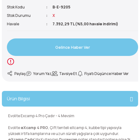
Stok Kodu
B-E-9205
reler ve Balaklavalar
ve Ayakkabılar
Buzluklar
kipmanları
Sandaletler
50 Litre Çanta
Yardımcı İp
Krampon
Stok Durumu
X
Havale
7.392,29 TL (%5,00 havale indirimi)
ve Ayakkabılar
e Boyunluklar
Suluklar
manları
ma Yardımcı Ekipmanları
55 Litre Çanta
Kürek
Gelince Haber Ver
rları
kabıları
r ve Perlonlar
60 Litre Çanta
e Boyunluklar
ler
e Ekspres Setler
65 Litre Çanta
Paylaş
Yorum Yaz
Tavsiye Et
Fiyatı Düşünce Haber Ver
i
i
70 Litre Çanta
ırmanış Aksesuarları
nları
75 Litre Çanta
Ürün Bilgisi
nyal Cihazları
ve Çıkış Aletleri
80 Litre Çanta
Evolite Excamp 4 Pro Çadır - 4 Mevsim
Evolite
eXcamp 4 PRO
, Çift tenteli eXcamp 4, kubbe tipi yapısıyla
 Pançolar
85 Litre Çanta
yüksek irtifa kamplarına ve uzun süreli yağışlara çok uygundur.
eXcamp Çadır'
da Kullanılan
Durawrap
poller standart pollere göre %