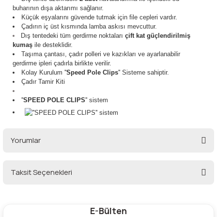
buharının dışa aktarımı sağlanır.
Küçük eşyalarını güvende tutmak için file cepleri vardır.
Şarjorlük
Çadırın iç üst kısmında lamba askısı mevcuttur.
Dış tentedeki tüm gerdirme noktaları
çift kat güçlendirilmiş
Sele Altı Çanta
kumaş
ile desteklidir.
Taşıma çantası, çadır polleri ve kazıkları ve ayarlanabilir
gerdirme ipleri çadırla birlikte verilir.
Sırt Çantası
Kolay Kurulum ''
Speed Pole Clips
'' Sisteme sahiptir.
Çadır Tamir Kiti
Su Geçirmez Çanta
''
SPEED POLE CLIPS
'' sistem
Taktik Plaka Taşıyıcı
Yorumlar
Taksit Seçenekleri
Bu ürüne ilk yorumu siz yapın!
E-Bülten
Yorum Yaz