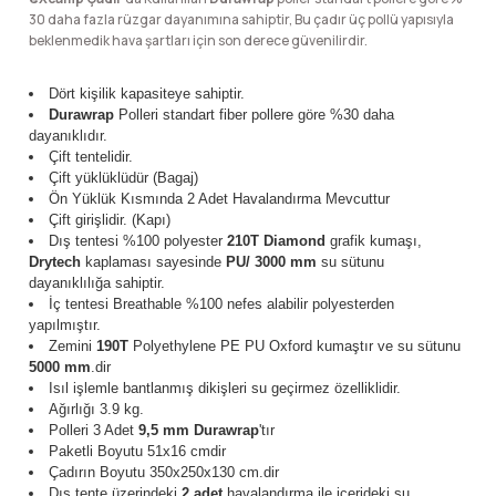
lar
 ve Kar-Buz Ekipmanları
90 Litre Çanta
30 daha fazla rüzgar dayanımına sahiptir, Bu çadır üç pollü yapısıyla
beklenmedik hava şartları için son derece güvenilirdir.
nyal Cihazları
Bel Çantası
Dört kişilik kapasiteye sahiptir.
Durawrap
Polleri standart fiber pollere göre %30 daha
Boyun Çantası
dayanıklıdır.
Çift tentelidir.
Çift yüklüklüdür (Bagaj)
İlk Yardım Çantası
Ön Yüklük Kısmında 2 Adet Havalandırma Mevcuttur
Çift girişlidir. (Kapı)
Dış tentesi %100 polyester
210T
Diamond
grafik kumaşı,
Kask Tutucu
Drytech
kaplaması sayesinde
PU/ 3000 mm
su sütunu
dayanıklılığa sahiptir.
İç tentesi Breathable %100 nefes alabilir polyesterden
Para Taşıma Çantası
yapılmıştır.
Zemini
190T
Polyethylene PE PU Oxford kumaştır ve su sütunu
Patch
5000 mm
.dir
Isıl işlemle bantlanmış dikişleri su geçirmez özelliklidir.
Ağırlığı 3.9 kg.
Pouch
Polleri 3 Adet
9,5 mm
Durawrap
'tır
Paketli Boyutu 51x16 cmdir
Çadırın Boyutu 350x250x130 cm.dir
Şapka
Dış tente üzerindeki
2 adet
havalandırma ile içerideki su