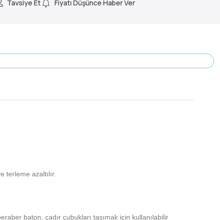
Tavsiye Et
Fiyatı Düşünce Haber Ver
 terleme azaltılır.
raber baton, çadır çubukları taşımak için kullanılabilir