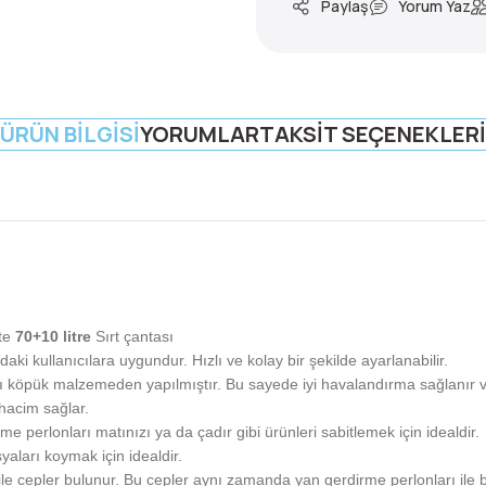
Paylaş
Yorum Yaz
ÜRÜN BILGISI
YORUMLAR
TAKSIT SEÇENEKLERI
ite
70+10 litre
Sırt çantası
ydaki kullanıcılara uygundur. Hızlı ve kolay bir şekilde ayarlanabilir.
lı köpük malzemeden yapılmıştır. Bu sayede iyi havalandırma sağlanır ve
hacim sağlar.
e perlonları matınızı ya da çadır gibi ürünleri sabitlemek için idealdir.
aları koymak için idealdir.
ile cepler bulunur. Bu cepler aynı zamanda yan gerdirme perlonları ile be