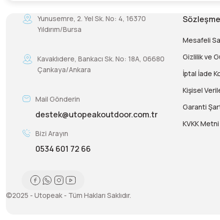
Yunusemre, 2. Yel Sk. No: 4, 16370
Sözleşme
Yıldırım/Bursa
Mesafeli S
Gizlilik ve 
Kavaklıdere, Bankacı Sk. No: 18A, 06680
Çankaya/Ankara
İptal İade Ko
Kişisel Veril
Mail Gönderin
Garanti Şart
destek@utopeakoutdoor.com.tr
KVKK Metni
Bizi Arayın
0534 601 72 66
©2025 - Utopeak - Tüm Hakları Saklıdır.