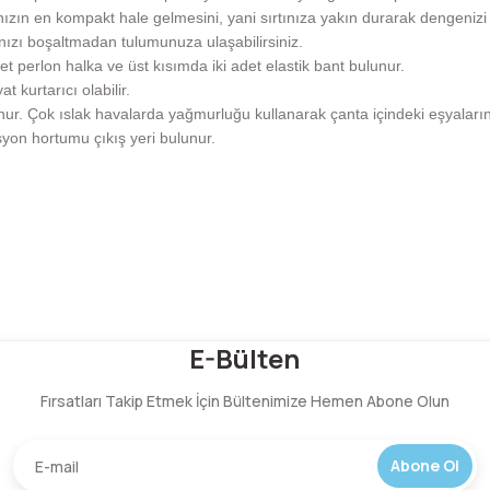
ızın en kompakt hale gelmesini, yani sırtınıza yakın durarak dengeniz
ızı boşaltmadan tulumunuza ulaşabilirsiniz.
t perlon halka ve üst kısımda iki adet elastik bant bulunur.
kurtarıcı olabilir.
r. Çok ıslak havalarda yağmurluğu kullanarak çanta içindeki eşyalarınızı
asyon hortumu çıkış yeri bulunur.
Bu ürüne ilk yorumu siz yapın!
E-Bülten
Fırsatları Takip Etmek İçin Bültenimize Hemen Abone Olun
Yorum Yaz
Abone Ol