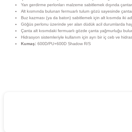
Yan gerdirme perlonları malzeme sabitlemek dışında çantan
Alt kısmında bulunan fermuarlı tulum gözü sayesinde çantan
Buz kazması (ya da baton) sabitlemek için alt kısımda iki ade
Göğüs perlonu üzerinde yer alan düdük acil durumlarda hayat 
Çanta alt kısımdaki fermuarlı gözde çanta yağmurluğu bulunu
Hidrasyon sistemleriyle kullanım için ayrı bir iç ceb ve hidr
Kumaş:
600D/PU+600D Shadow R/S