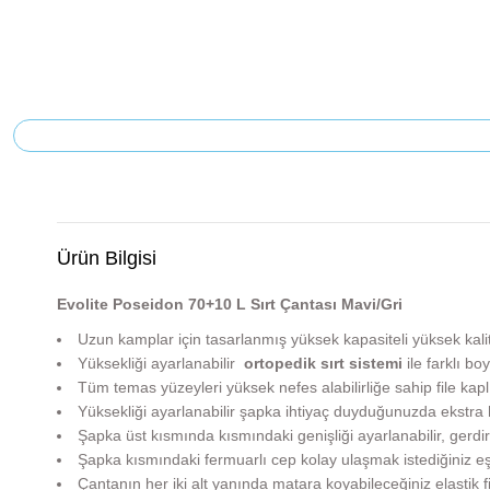
Ürün Bilgisi
Evolite Poseidon 70+10 L Sırt Çantası Mavi/Gri
Uzun kamplar için tasarlanmış yüksek kapasiteli yüksek kal
Yüksekliği ayarlanabilir
ortopedik sırt sistemi
ile farklı bo
Tüm temas yüzeyleri yüksek nefes alabilirliğe sahip file kap
Yüksekliği ayarlanabilir şapka ihtiyaç duyduğunuzda ekstra 
Şapka üst kısmında kısmındaki genişliği ayarlanabilir, gerdirm
Şapka kısmındaki fermuarlı cep kolay ulaşmak istediğiniz eşy
Çantanın her iki alt yanında matara koyabileceğiniz elastik f