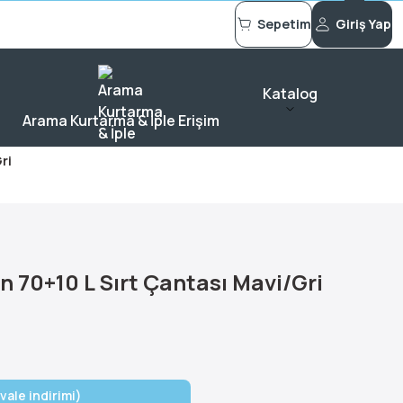
Sepetim
Giriş Yap
Katalog
Arama Kurtarma & İple Erişim
ri
n 70+10 L Sırt Çantası Mavi/Gri
vale indirimi)