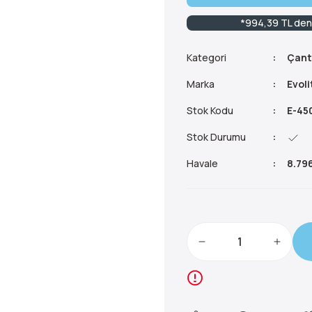
*994,39 TL den 
Kategori
Çant
Marka
Evoli
Stok Kodu
E-45
Stok Durumu
Havale
8.796