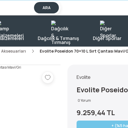
lışverişlerde KARGO BEDAVA!
ARA
alzemeleri
Dağcılık & Tırmanış
Diğer Sporlar
 Aksesuarları
Evolite Poseidon 70+10 L Sırt Çantası Mavi/G
Evolite
Evolite Poseido
0 Yorum
9.259,44 TL
+ (%5 ha