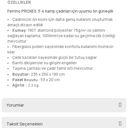
ÖZELLİKLER
lar
 ve Kar-Buz Ekipmanları
90 Litre Çanta
Ferrino PROXES
3-4
kamp çadırları için uyumlu ön güneşlik
Çadırınızın ön kısmı için daha geniş kullanım oluşturmak
nyal Cihazları
Bel Çantası
amaçlı dizayn edildi
Kumaş:
190T diamond polyester 75g/
ısı yalıtımı
m²,
Boyun Çantası
sağlayan kaplama,
1000
mm'ye
kadar
su geçirmezlik özelliği
mevcuttur
Fiberglass polleri sayesinde konforlu kullanımı mümkün
İlk Yardım Çantası
kılar
Çelik kazıkları sayesinde güçlü bir tutuş sağlar
Bantlı dikişleriyle su girişini engeller
Kask Tutucu
Taşıma çantası ve çadır tamir kiti mevcuttur.
Boyutlar:
235 x 250 x 190
cm
Para Taşıma Çantası
Paket
Boyutu :
53 x 20 cm
Ağırlık
:
2.2 kg
Patch
Yorumlar
Pouch
Taksit Seçenekleri
Şapka