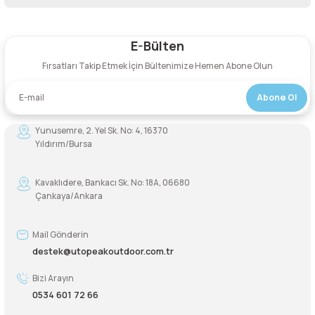
Bu ürüne ilk yorumu siz yapın!
Şarjorlük
E-Bülten
Yorum Yaz
Sele Altı Çanta
Fırsatları Takip Etmek İçin Bültenimize Hemen Abone Olun
Abone Ol
Sırt Çantası
Yunusemre, 2. Yel Sk. No: 4, 16370
Su Geçirmez Çanta
Yıldırım/Bursa
Taktik Plaka Taşıyıcı
Kavaklıdere, Bankacı Sk. No: 18A, 06680
Çankaya/Ankara
Mail Gönderin
destek@utopeakoutdoor.com.tr
Bizi Arayın
0534 601 72 66