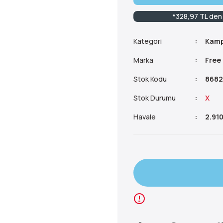
*328,97 TL den 
Kategori
Kamp
Marka
Free
Stok Kodu
8682
Stok Durumu
X
Havale
2.910