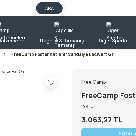
lışverişlerde KARGO BEDAVA!
ARA
alzemeleri
Dağcılık & Tırmanış
Diğer Sporlar
FreeCamp Foster Katlanır Sandalye Lacivert Gri
Free Camp
FreeCamp Foste
0 Yorum
3.063,27 TL
+ (%5 ha