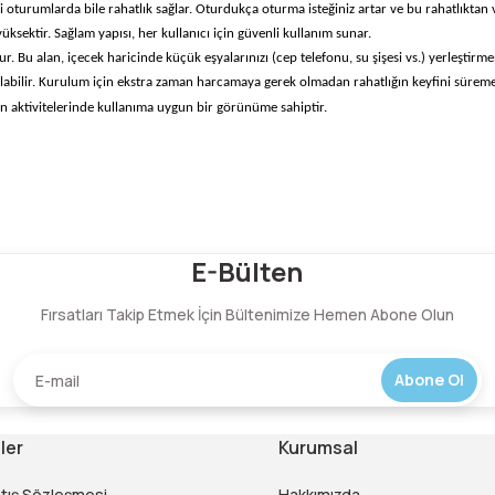
turumlarda bile rahatlık sağlar. Oturdukça oturma isteğiniz artar ve bu rahatlıktan 
ksektir. Sağlam yapısı, her kullanıcı için güvenli kullanım sunar.
Bu alan, içecek haricinde küçük eşyalarınızı (cep telefonu, su şişesi vs.) yerleştirmen
ılabilir. Kurulum için ekstra zaman harcamaya gerek olmadan rahatlığın keyfini süremey
n aktivitelerinde kullanıma uygun bir görünüme sahiptir.
Bu ürüne ilk yorumu siz yapın!
E-Bülten
Fırsatları Takip Etmek İçin Bültenimize Hemen Abone Olun
Yorum Yaz
Abone Ol
ler
Kurumsal
atış Sözleşmesi
Hakkımızda