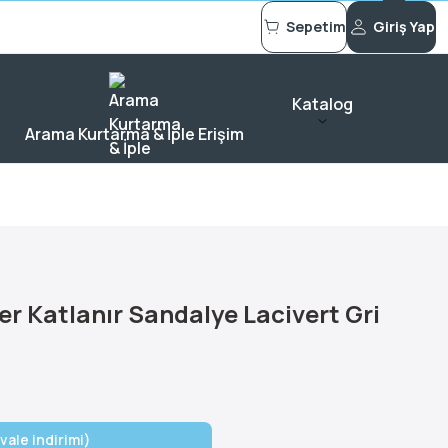
Sepetim
Giriş Yap
Katalog
Arama Kurtarma & İple Erişim
r Katlanır Sandalye Lacivert Gri
vale indirimi)