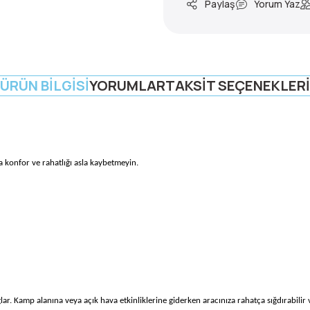
Paylaş
Yorum Yaz
ÜRÜN BILGISI
YORUMLAR
TAKSIT SEÇENEKLERI
da konfor ve rahatlığı asla kaybetmeyin.
ar. Kamp alanına veya açık hava etkinliklerine giderken aracınıza rahatça sığdırabilir ve