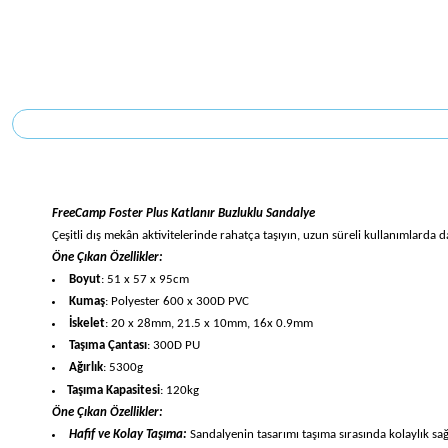
FreeCamp Foster Plus Katlan
ı
r Buzluklu Sandalye
Çe
şitli dış mekân aktivitelerinde rahatça taşıyın, uzun süreli kullanımlarda 
Öne Çıkan Özellikler:
Boyut
: 51 x 57 x 95cm
Kuma
ş
: Polyester 600 x 300D PVC
İ
skelet
: 20 x 28mm, 21.5 x 10mm, 16x 0.9mm
Ta
şı
ma
Ç
antas
ı
: 300D PU
A
ğı
rl
ı
k
: 5300g
Ta
şı
ma Kapasitesi
: 120kg
Öne Çıkan Özellikler:
Hafif ve Kolay Taşıma:
Sandalyenin tasarımı taşıma sırasında kolaylık sağl