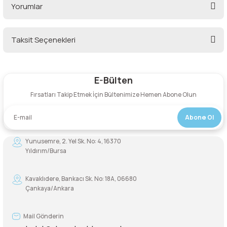
Yorumlar
Taksit Seçenekleri
Bu ürüne ilk yorumu siz yapın!
E-Bülten
Yorum Yaz
Fırsatları Takip Etmek İçin Bültenimize Hemen Abone Olun
Abone Ol
Yunusemre, 2. Yel Sk. No: 4, 16370
Yıldırım/Bursa
Kavaklıdere, Bankacı Sk. No: 18A, 06680
Çankaya/Ankara
Mail Gönderin