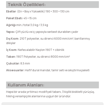
Teknik Özellikleri:
Şarjorlük
Ebatlar
: (En × Boy x Yükseklik) 190 × 300 × 130 cm
Paket Ebatı:
45 × 15 cm
Sele Altı Çanta
Ağırlığı:
min./total 3,0 kg / 3,5 kg
Yapısı:
Çift yüzlü ve iç yapısıyla serbest durabilen çadır
Sırt Çantası
Dış Kısım:
210T polyester, su direnci 6000 mm/cm², bantlanmış
dikişler
Su Geçirmez Çanta
İç Kısım:
Nefes alabilir Naylon 190T + cibinlik
Taban:
190T Polyester, su direnci 8000 mm/cm²
Taktik Plaka Taşıyıcı
Çubuklar:
8,5 mm
Aksesuarlar:
Hafif dural mandal, tamir seti ve sıkıştırma paketi
Kullanım Alanları:
Hepsi bir arada yırtılmaz modifiyeli tabanı, 3 kişilik bisikletli yürüyüş,
hiking ve kampçılık alanlarına uygun bir üründür.