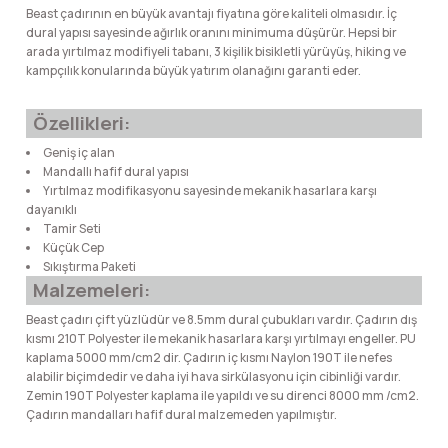
Beast çadırının en büyük avantajı fiyatına göre kaliteli olmasıdır. İç
lar
 ve Kar-Buz Ekipmanları
90 Litre Çanta
dural yapısı sayesinde ağırlık oranını minimuma düşürür. Hepsi bir
arada yırtılmaz modifiyeli tabanı, 3 kişilik bisikletli yürüyüş, hiking ve
nyal Cihazları
Bel Çantası
kampçılık konularında büyük yatırım olanağını garanti eder.
Özellikleri:
Boyun Çantası
Geniş iç alan
Mandallı hafif dural yapısı
İlk Yardım Çantası
Yırtılmaz modifikasyonu sayesinde mekanik hasarlara karşı
dayanıklı
Kask Tutucu
Tamir Seti
Küçük Cep
Sıkıştırma Paketi
Para Taşıma Çantası
Malzemeleri:
Beast çadırı çift yüzlüdür ve 8.5mm dural çubukları vardır. Çadırın dış
Patch
kısmı 210T Polyester ile mekanik hasarlara karşı yırtılmayı engeller. PU
kaplama 5000 mm/cm2 dir. Çadırın iç kısmı Naylon 190T ile nefes
alabilir biçimdedir ve daha iyi hava sirkülasyonu için cibinliği vardır.
Pouch
Zemin 190T Polyester kaplama ile yapıldı ve su direnci 8000 mm /cm2.
Çadırın mandalları hafif dural malzemeden yapılmıştır.
Şapka