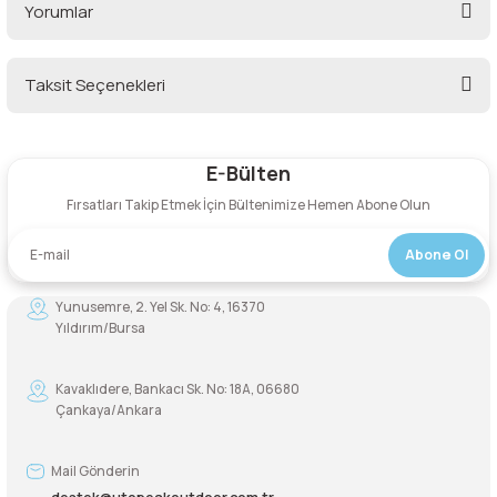
Yorumlar
lar
 ve Kar-Buz Ekipmanları
90 Litre Çanta
nyal Cihazları
Bel Çantası
Taksit Seçenekleri
Bu ürüne ilk yorumu siz yapın!
Boyun Çantası
E-Bülten
Yorum Yaz
İlk Yardım Çantası
Fırsatları Takip Etmek İçin Bültenimize Hemen Abone Olun
Kask Tutucu
Abone Ol
Yunusemre, 2. Yel Sk. No: 4, 16370
Para Taşıma Çantası
Yıldırım/Bursa
Patch
Kavaklıdere, Bankacı Sk. No: 18A, 06680
Çankaya/Ankara
Pouch
Mail Gönderin
Şapka
destek@utopeakoutdoor.com.tr