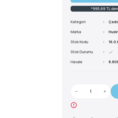
*995,69 TL den 
Kategori
Çadır
Marka
Husk
Stok Kodu
16.0
Stok Durumu
Havale
8.808