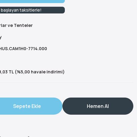
başlayan taksitlerle!
lar ve Tenteler
y
.HUS.CAM1H0-7714.000
,03 TL (%5,00 havale indirimi)
Sepete Ekle
Hemen Al