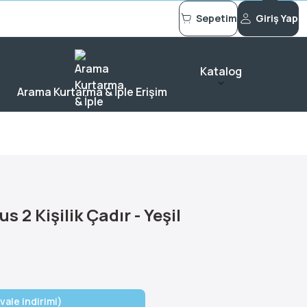
Sepetim
Giriş Yap
Katalog
Arama Kurtarma & İple Erişim
 2 Kişilik Çadır - Yeşil
vale indirimi)