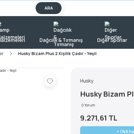
lışverişlerde KARGO BEDAVA!
ARA
alzemeleri
Dağcılık & Tırmanış
Diğer Sporlar
er
Husky Bizam Plus 2 Kişilik Çadır - Yeşil
Husky
Husky Bizam Plus
0 Yorum
9.271,61 TL
+ (%5 ha