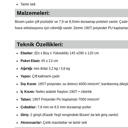
Tamir seti
Malzemeleri:
Bizam çadırı çift yüzlüdür ve 7,9 ve 8,5mm durawrap poleleri vardır. Çadır
hava sirkülasyonu için cibinliği vardır. Zemin 190T polyester PU kaplamas
Teknik Özellikleri:
Ebatlar:
(En x Boy x Yükseklik) 145 x290 x 120 cm
Paket Ebatı:
45 x 13 cm
Ağırlığı
: min./total 3,2 kg / 3,6 kg
Yapısı
: Çift katmanlı çadır
Dış Kısım
: 185T polyester, su direnci 4000 mm/cm², bantlanmış dikişl
İç Kısım:
Nefes alabilir Naylon 190T + cibinlik
Taban:
190T Polyester PU kaplamalı 7000 mm/cm²
Çubuklar:
7,9 mm ve 8,5 mm durawrap poller
Giriş:
2 girişli (Klasik Yeşil rengindeki Bizam' da tek giriş vardır)
Aksesuarlar:
Çelik mandallar ve tamir seti