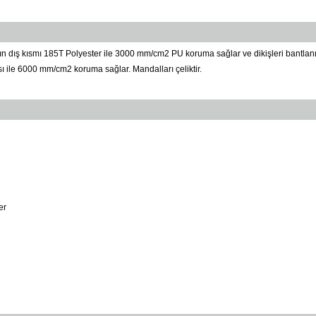
ın dış kısmı 185T Polyester ile 3000 mm/cm2 PU koruma sağlar ve dikişleri bantlanmış
ı ile 6000 mm/cm2 koruma sağlar. Mandalları çeliktir.
er