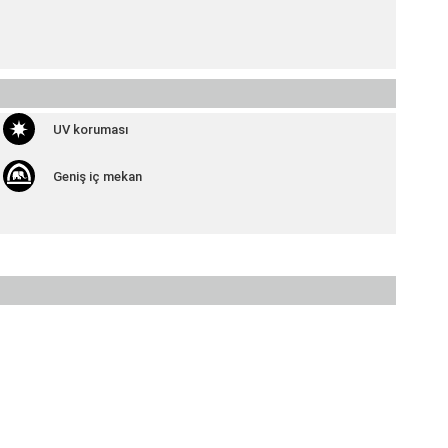
UV koruması
Geniş iç mekan