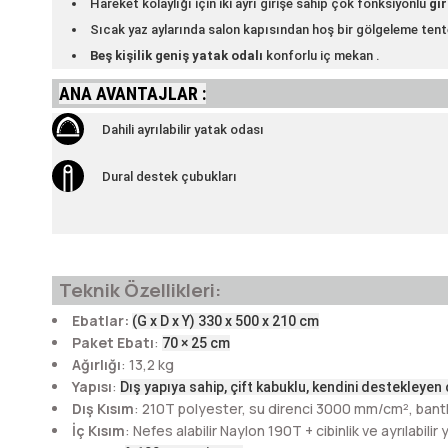
Hareket kolaylığı için iki ayrı girişe sahip
çok fonksiyonlu
gir
Sıcak yaz aylarında salon kapısından hoş bir gölgeleme tente
Beş kişilik geniş yatak odalı
konforlu iç mekan
.
ANA AVANTAJLAR :
Dahili ayrılabilir yatak odası
Dural destek çubukları
Teknik Özellikleri:
Ebatlar:
(G x D x Y) 330 x 500 x 210 cm
Paket Ebatı
:
70 × 25 cm
Ağırlığı
: 13,2 kg
Yapısı
:
Dış yapıya sahip, çift kabuklu, kendini destekleyen
Dış Kısım
: 210T polyester, su direnci 3000 mm/cm², bantl
İç Kısım
: Nefes alabilir Naylon 190T + cibinlik ve ayrılabilir