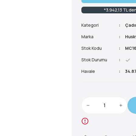
*3.942,13 TL den
Kategori
Çadır
Marka
Husk
Stok Kodu
MC16
Stok Durumu
Havale
34.87