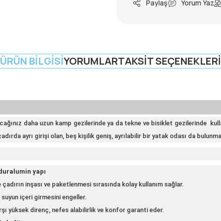
Paylaş
Yorum Yaz
ÜRÜN BILGISI
YORUMLAR
TAKSIT SEÇENEKLERI
pacağınız daha uzun kamp gezilerinde ya da tekne ve bisiklet gezilerinde
kull
adırda ayrı girişi olan, beş kişilik geniş, ayrılabilir bir yatak odası da bulunm
 duralumin yapı
e çadırın inşası ve paketlenmesi sırasında kolay kullanım sağlar.
suyun içeri girmesini engeller.
şı yüksek direnç, nefes alabilirlik ve konfor garanti eder.