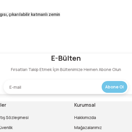
gısı, çıkarılabilir katmanlı zemin
Bu ürüne ilk yorumu siz yapın!
E-Bülten
Fırsatları Takip Etmek İçin Bültenimize Hemen Abone Olun
Yorum Yaz
Abone Ol
ler
Kurumsal
atış Sözleşmesi
Hakkımızda
Güvenlik
Mağazalarımız