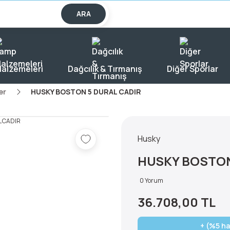
lışverişlerde KARGO BEDAVA!
ARA
alzemeleri
Dağcılık & Tırmanış
Diğer Sporlar
er
HUSKY BOSTON 5 DURAL CADIR
Husky
HUSKY BOSTON
0 Yorum
36.708,00 TL
+ (%5 ha