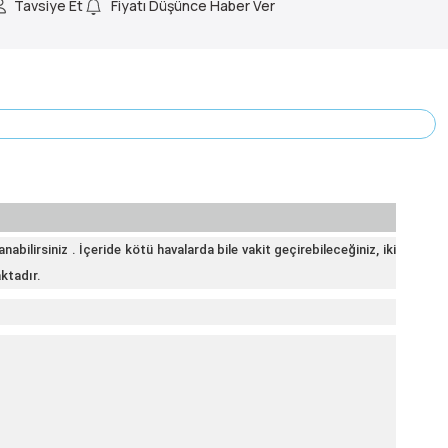
Tavsiye Et
Fiyatı Düşünce Haber Ver
anabilirsiniz .
İçeride kötü havalarda bile vakit geçirebileceğiniz, iki
aktadır.