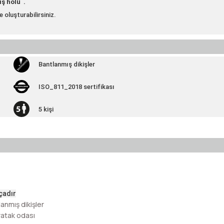
iş holü .
 oluşturabilirsiniz.
Bantlanmış dikişler
ISO_811_2018 sertifikası
5 kişi
 çadır
anmış dikişler
 yatak odası