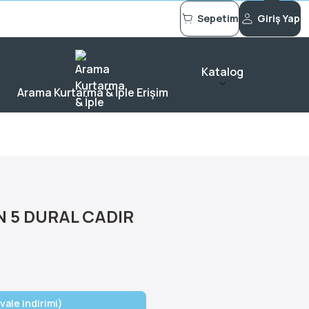
Sepetim
Giriş Yap
Katalog
Arama Kurtarma & İple Erişim
 5 DURAL CADIR
vale indirimi)