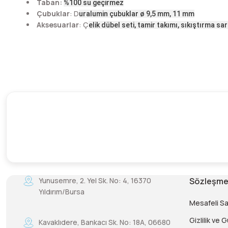
Taban:
%100 su geçirmez
Çubuklar
: D
uralumin çubuklar ø 9,5 mm, 11 mm
Aksesuarlar
: Ç
elik dübel seti, tamir takımı, sıkıştırma sar
Yunusemre, 2. Yel Sk. No: 4, 16370
Sözleşme
Yıldırım/Bursa
Mesafeli S
Gizlilik ve 
Kavaklıdere, Bankacı Sk. No: 18A, 06680