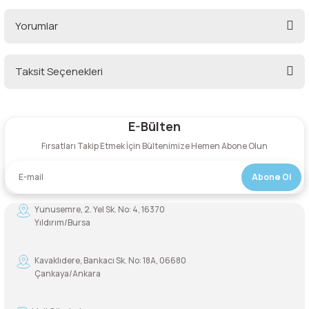
Yorumlar
Şarjorlük
Sele Altı Çanta
Taksit Seçenekleri
Bu ürüne ilk yorumu siz yapın!
Sırt Çantası
E-Bülten
Yorum Yaz
Su Geçirmez Çanta
Fırsatları Takip Etmek İçin Bültenimize Hemen Abone Olun
Taktik Plaka Taşıyıcı
Abone Ol
Yunusemre, 2. Yel Sk. No: 4, 16370
Yıldırım/Bursa
Kavaklıdere, Bankacı Sk. No: 18A, 06680
Çankaya/Ankara