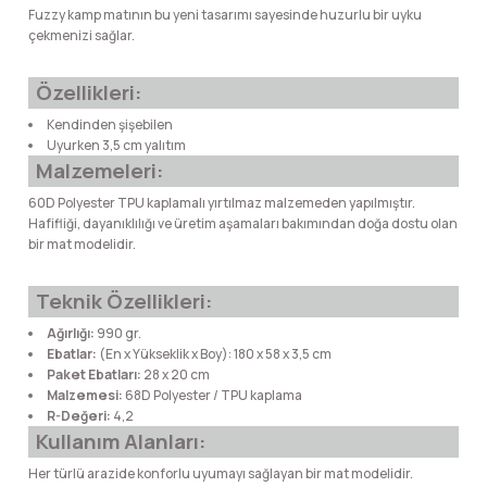
Fuzzy kamp matının bu yeni tasarımı sayesinde huzurlu bir uyku
lar
 ve Kar-Buz Ekipmanları
90 Litre Çanta
çekmenizi sağlar.
nyal Cihazları
Bel Çantası
Özellikleri:
Kendinden şişebilen
Boyun Çantası
Uyurken 3,5 cm yalıtım
Malzemeleri:
İlk Yardım Çantası
60D Polyester TPU kaplamalı yırtılmaz malzemeden yapılmıştır.
Hafifliği, dayanıklılığı ve üretim aşamaları bakımından doğa dostu olan
bir mat modelidir.
Kask Tutucu
Teknik Özellikleri:
Para Taşıma Çantası
Ağırlığı:
990 gr.
Ebatlar:
(En x Yükseklik x Boy): 180 x 58 x 3,5 cm
Patch
Paket Ebatları:
28 x 20 cm
Malzemesi:
68D Polyester / TPU kaplama
Pouch
R-Değeri:
4,2
Kullanım Alanları:
Şapka
Her türlü arazide konforlu uyumayı sağlayan bir mat modelidir.