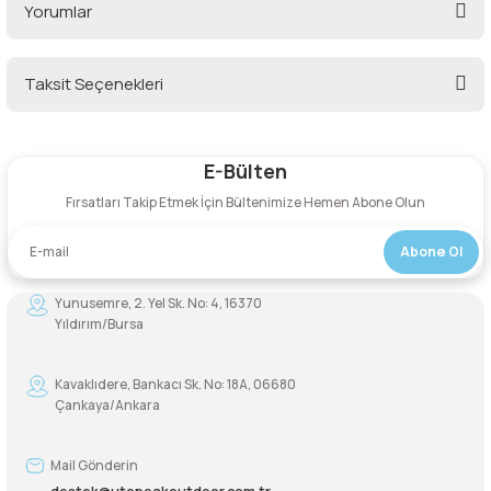
Yorumlar
Şarjorlük
Taksit Seçenekleri
Sele Altı Çanta
Bu ürüne ilk yorumu siz yapın!
Sırt Çantası
E-Bülten
Yorum Yaz
Fırsatları Takip Etmek İçin Bültenimize Hemen Abone Olun
Su Geçirmez Çanta
Abone Ol
Taktik Plaka Taşıyıcı
Yunusemre, 2. Yel Sk. No: 4, 16370
Yıldırım/Bursa
Kavaklıdere, Bankacı Sk. No: 18A, 06680
Çankaya/Ankara
Mail Gönderin
destek@utopeakoutdoor.com.tr