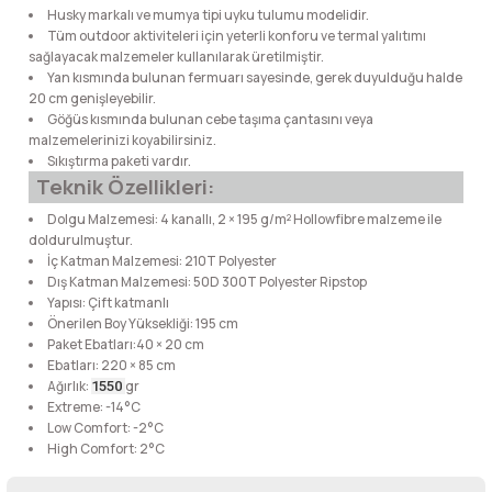
Husky markalı ve mumya tipi uyku tulumu modelidir.
lar
 ve Kar-Buz Ekipmanları
90 Litre Çanta
Tüm outdoor aktiviteleri için yeterli konforu ve termal yalıtımı
sağlayacak malzemeler kullanılarak üretilmiştir.
nyal Cihazları
Bel Çantası
Yan kısmında bulunan fermuarı sayesinde, gerek duyulduğu halde
20 cm genişleyebilir.
Göğüs kısmında bulunan cebe taşıma çantasını veya
Boyun Çantası
malzemelerinizi koyabilirsiniz.
Sıkıştırma paketi vardır.
Teknik Özellikleri:
İlk Yardım Çantası
Dolgu Malzemesi: 4 kanallı, 2 × 195 g/m² Hollowfibre malzeme ile
doldurulmuştur.
Kask Tutucu
İç Katman Malzemesi: 210T Polyester
Dış Katman Malzemesi: 50D 300T Polyester Ripstop
Yapısı: Çift katmanlı
Para Taşıma Çantası
Önerilen Boy Yüksekliği: 195 cm
Paket Ebatları:40 × 20 cm
Patch
Ebatları: 220 × 85 cm
Ağırlık:
gr
1550
Extreme: -14°C
Pouch
Low Comfort: -2°C
High Comfort: 2°C
Şapka