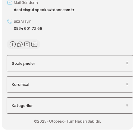
Mail Gönderin
destek@utopeakoutdoor.com.tr
Şarjorlük
Bizi Arayın
Sele Altı Çanta
0534 601 72 66
Sırt Çantası
Su Geçirmez Çanta
Sözleşmeler
Taktik Plaka Taşıyıcı
Kurumsal
Kategoriler
©2025 - Utopeak - Tüm Hakları Saklıdır.