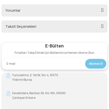
lar
 ve Kar-Buz Ekipmanları
90 Litre Çanta
Yorumlar
nyal Cihazları
Bel Çantası
Taksit Seçenekleri
Boyun Çantası
Bu ürüne ilk yorumu siz yapın!
İlk Yardım Çantası
E-Bülten
Yorum Yaz
Fırsatları Takip Etmek İçin Bültenimize Hemen Abone Olun
Kask Tutucu
Abone Ol
Para Taşıma Çantası
Yunusemre, 2. Yel Sk. No: 4, 16370
Yıldırım/Bursa
Patch
Pouch
Kavaklıdere, Bankacı Sk. No: 18A, 06680
Çankaya/Ankara
Şapka