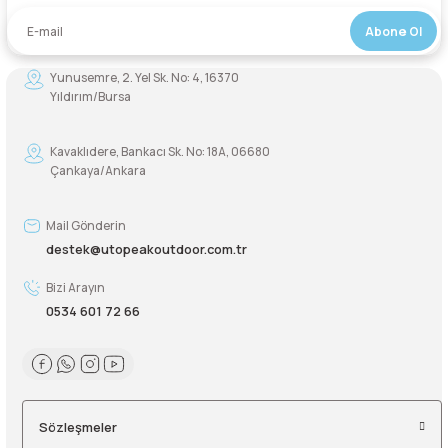
Abone Ol
Şarjorlük
Yunusemre, 2. Yel Sk. No: 4, 16370
Sele Altı Çanta
Yıldırım/Bursa
Sırt Çantası
Kavaklıdere, Bankacı Sk. No: 18A, 06680
Çankaya/Ankara
Su Geçirmez Çanta
Mail Gönderin
Taktik Plaka Taşıyıcı
destek@utopeakoutdoor.com.tr
Bizi Arayın
0534 601 72 66
Sözleşmeler