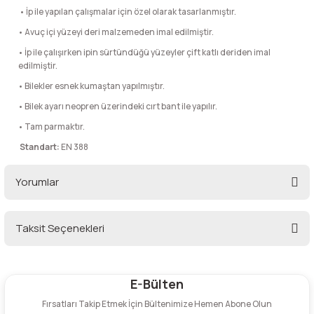
lar
 ve Kar-Buz Ekipmanları
• İp ile yapılan çalışmalar için özel olarak tasarlanmıştır.
90 Litre Çanta
• Avuç içi yüzeyi deri malzemeden imal edilmiştir.
nyal Cihazları
Bel Çantası
• İp ile çalışırken ipin sürtündüğü yüzeyler çift katlı deriden imal
edilmiştir.
Boyun Çantası
• Bilekler esnek kumaştan yapılmıştır.
• Bilek ayarı neopren üzerindeki cırt bant ile yapılır.
İlk Yardım Çantası
• Tam parmaktır.
Standart:
EN 388
Kask Tutucu
Yorumlar
Para Taşıma Çantası
Taksit Seçenekleri
Patch
Bu ürüne ilk yorumu siz yapın!
Pouch
E-Bülten
Yorum Yaz
Şapka
Fırsatları Takip Etmek İçin Bültenimize Hemen Abone Olun