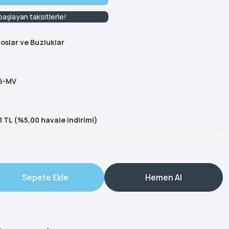
aşlayan taksitlerle!
oslar ve Buzluklar
6-MV
1 TL (%5,00 havale indirimi)
Sepete Ekle
Hemen Al