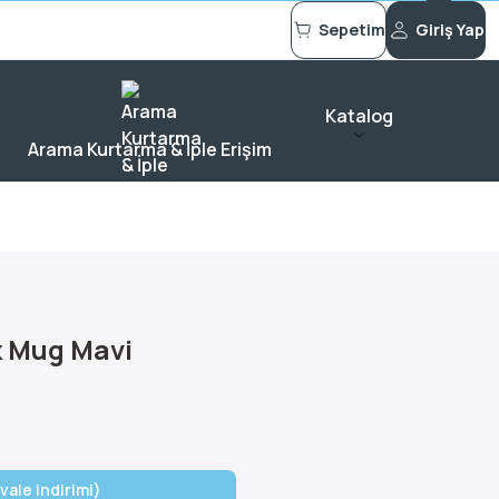
Sepetim
Giriş Yap
Katalog
Arama Kurtarma & İple Erişim
k Mug Mavi
vale indirimi)