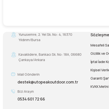
Yunusemre, 2. Yel Sk. No: 4, 16370
Sözleşme
Yıldırım/Bursa
Mesafeli S
Gizlilik ve 
Kavaklıdere, Bankacı Sk. No: 18A, 06680
Çankaya/Ankara
İptal İade Ko
Kişisel Veril
Mail Gönderin
Garanti Şart
destek@utopeakoutdoor.com.tr
KVKK Metni
Bizi Arayın
0534 601 72 66