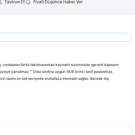
Tavsiye Et
Fiyatı Düşünce Haber Ver
ç contasının farklı takılmasından kaynaklı sızdırmalar garanti kapsamı
yüzeye yansıtmaz ™ Gıda sınıfına uygun 18/8 brinci sınıf paslanmaz,
izin tadını en üst seviyede muhafaza etmesini sağlar. Bardak dış