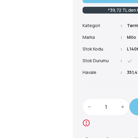
*39,72 TL den b
Kategori
Term
Marka
Milo
Stok Kodu
L140
Stok Durumu
Havale
351,4