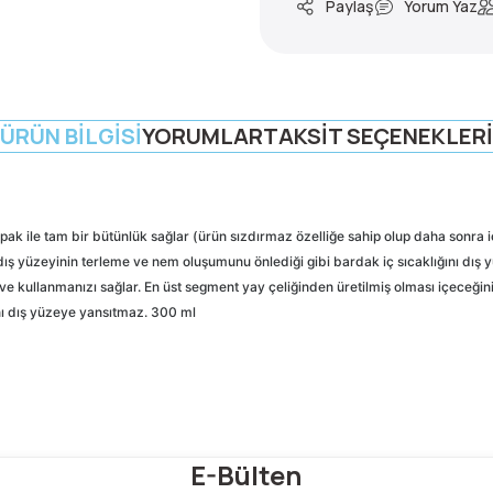
Paylaş
Yorum Yaz
ÜRÜN BILGISI
YORUMLAR
TAKSIT SEÇENEKLERI
ak ile tam bir bütünlük sağlar (ürün sızdırmaz özelliğe sahip olup daha sonra i
 dış yüzeyinin terleme ve nem oluşumunu önlediği gibi bardak iç sıcaklığını dış 
ve kullanmanızı sağlar. En üst segment yay çeliğinden üretilmiş olması içeceğin
nı dış yüzeye yansıtmaz. 300 ml
Bu ürüne ilk yorumu siz yapın!
E-Bülten