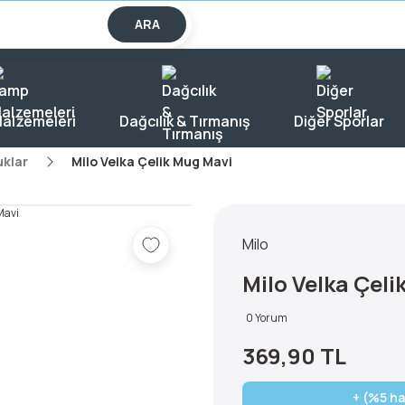
lışverişlerde KARGO BEDAVA!
ARA
alzemeleri
Dağcılık & Tırmanış
Diğer Sporlar
uklar
Milo Velka Çelik Mug Mavi
Milo
Milo Velka Çeli
0 Yorum
369,90 TL
+ (%5 ha