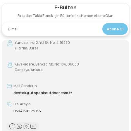
E-Bülten
Yorum Yaz
Şarjorlük
Fırsatları Takip Etmek İçin Bültenimize Hemen Abone Olun
Sele Altı Çanta
Abone Ol
Sırt Çantası
Yunusemre, 2. Yel Sk. No: 4, 16370
Yıldırım/Bursa
Su Geçirmez Çanta
Kavaklıdere, Bankacı Sk. No: 18A, 06680
Çankaya/Ankara
Taktik Plaka Taşıyıcı
Mail Gönderin
destek@utopeakoutdoor.com.tr
Bizi Arayın
0534 601 72 66