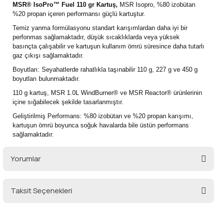
MSR® IsoPro™ Fuel 110 gr Kartuş,
MSR Isopro, %80 izobütan
lar
 ve Kar-Buz Ekipmanları
90 Litre Çanta
%20 propan içeren performansı güçlü kartuştur.
Temiz yanma formülasyonu standart karışımlardan daha iyi bir
nyal Cihazları
Bel Çantası
perfonmas sağlamaktadır, düşük sıcaklıklarda veya yüksek
basınçta çalışabilir ve kartuşun kullanım ömrü süresince daha tutarlı
gaz çıkışı sağlamaktadır.
Boyun Çantası
Boyutları: Seyahatlerde rahatlıkla taşınabilir 110 g, 227 g ve 450 g
boyutları bulunmaktadır.
İlk Yardım Çantası
110 g kartuş, MSR 1.0L WindBurner® ve MSR Reactor® ürünlerinin
içine sığabilecek şekilde tasarlanmıştır.
Kask Tutucu
Geliştirilmiş Performans: %80 izobütan ve %20 propan karışımı,
kartuşun ömrü boyunca soğuk havalarda bile üstün performans
Para Taşıma Çantası
sağlamaktadır.
Yorumlar
Patch
Pouch
Taksit Seçenekleri
Bu ürüne ilk yorumu siz yapın!
Şapka