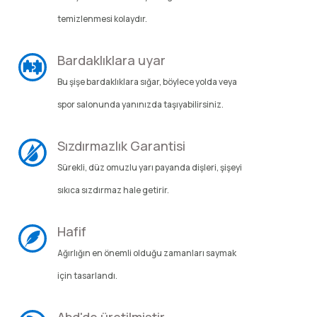
temizlenmesi kolaydır.
Şarjorlük
Bardaklıklara uyar
Sele Altı Çanta
Bu şişe bardaklıklara sığar, böylece yolda veya
Sırt Çantası
spor salonunda yanınızda taşıyabilirsiniz.
Su Geçirmez Çanta
Sızdırmazlık Garantisi
Sürekli, düz omuzlu yarı payanda dişleri, şişeyi
Taktik Plaka Taşıyıcı
sıkıca sızdırmaz hale getirir.
Hafif
Ağırlığın en önemli olduğu zamanları saymak
için tasarlandı.
Abd'de üretilmiştir