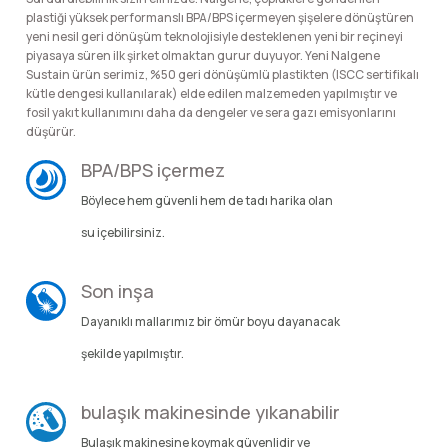
lar
 ve Kar-Buz Ekipmanları
90 Litre Çanta
plastiği yüksek performanslı BPA/BPS içermeyen şişelere dönüştüren
yeni nesil geri dönüşüm teknolojisiyle desteklenen yeni bir reçineyi
piyasaya süren ilk şirket olmaktan gurur duyuyor. Yeni Nalgene
nyal Cihazları
Bel Çantası
Sustain ürün serimiz, %50 geri dönüşümlü plastikten (ISCC sertifikalı
kütle dengesi kullanılarak) elde edilen malzemeden yapılmıştır ve
fosil yakıt kullanımını daha da dengeler ve sera gazı emisyonlarını
Boyun Çantası
düşürür.
BPA/BPS içermez
İlk Yardım Çantası
Böylece hem güvenli hem de tadı harika olan
Kask Tutucu
su içebilirsiniz.
Para Taşıma Çantası
Son inşa
Dayanıklı mallarımız bir ömür boyu dayanacak
Patch
şekilde yapılmıştır.
Pouch
bulaşık makinesinde yıkanabilir
Şapka
Bulaşık makinesine koymak güvenlidir ve