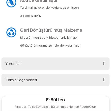
Yerel mallar, yerel işler ve daha az emisyon
anlamına gelir.
Geri Dönüştürülmüş Malzeme
İyi görünmeniz ve iyi hissetmeniz için geri
dönüştürülmüş malzemelerden yapılmıştır.
Yorumlar
Taksit Seçenekleri
Bu ürüne ilk yorumu siz yapın!
E-Bülten
Yorum Yaz
Fırsatları Takip Etmek İçin Bültenimize Hemen Abone Olun