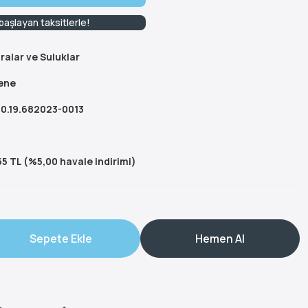
aşlayan taksitlerle!
ralar ve Suluklar
ene
0.19.682023-0013
5 TL (%5,00 havale indirimi)
Sepete Ekle
Hemen Al