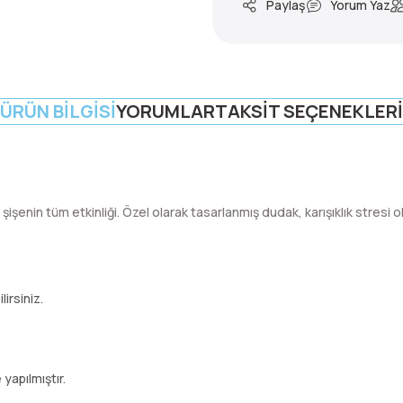
Paylaş
Yorum Yaz
ÜRÜN BILGISI
YORUMLAR
TAKSIT SEÇENEKLERI
lı şişenin tüm etkinliği. Özel olarak tasarlanmış dudak, karışıklık stres
irsiniz.
yapılmıştır.