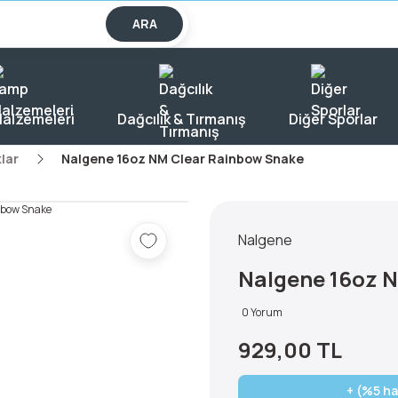
lışverişlerde KARGO BEDAVA!
ARA
alzemeleri
Dağcılık & Tırmanış
Diğer Sporlar
lar
Nalgene 16oz NM Clear Rainbow Snake
Nalgene
Nalgene 16oz 
0 Yorum
929,00 TL
+ (%5 ha