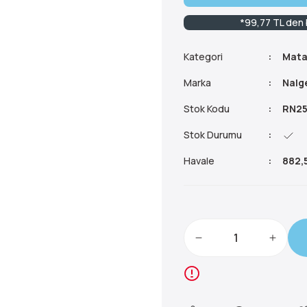
*99,77 TL den b
Kategori
Mata
Marka
Nalg
Stok Kodu
RN25
Stok Durumu
Havale
882,5