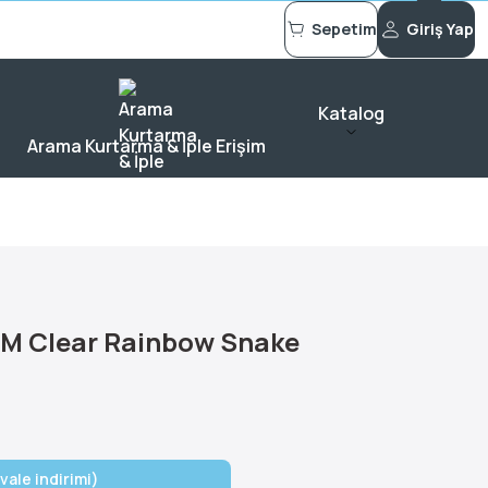
Sepetim
Giriş Yap
Katalog
Arama Kurtarma & İple Erişim
NM Clear Rainbow Snake
vale indirimi)