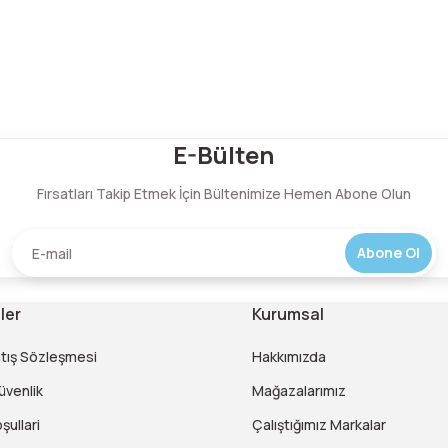
Bu ürüne ilk yorumu siz yapın!
E-Bülten
Fırsatları Takip Etmek İçin Bültenimize Hemen Abone Olun
Yorum Yaz
Abone Ol
ler
Kurumsal
atış Sözleşmesi
Hakkımızda
Güvenlik
Mağazalarımız
şullari
Çalıştığımız Markalar