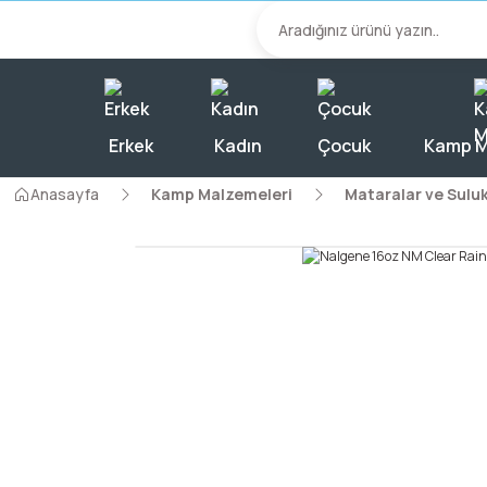
2000 TL Üzeri A
Erkek
Kadın
Çocuk
Kamp M
Anasayfa
Kamp Malzemeleri
Mataralar ve Suluk