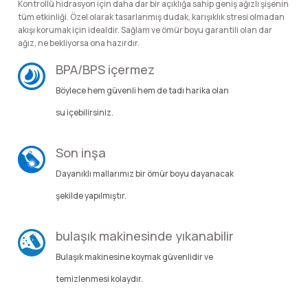
Kontrollü hidrasyon için daha dar bir açıklığa sahip geniş ağızlı şişenin
lar
 ve Kar-Buz Ekipmanları
90 Litre Çanta
tüm etkinliği. Özel olarak tasarlanmış dudak, karışıklık stresi olmadan
akışı korumak için idealdir. Sağlam ve ömür boyu garantili olan dar
ağız, ne bekliyorsa ona hazırdır.
nyal Cihazları
Bel Çantası
BPA/BPS içermez
Boyun Çantası
Böylece hem güvenli hem de tadı harika olan
su içebilirsiniz.
İlk Yardım Çantası
Son inşa
Kask Tutucu
Dayanıklı mallarımız bir ömür boyu dayanacak
Para Taşıma Çantası
şekilde yapılmıştır.
Patch
bulaşık makinesinde yıkanabilir
Bulaşık makinesine koymak güvenlidir ve
Pouch
temizlenmesi kolaydır.
Şapka