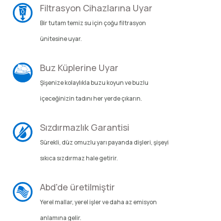
Filtrasyon Cihazlarına Uyar
Şarjorlük
Bir tutam temiz su için çoğu filtrasyon
ünitesine uyar.
Sele Altı Çanta
Buz Küplerine Uyar
Sırt Çantası
Şişenize kolaylıkla buzu koyun ve buzlu
Su Geçirmez Çanta
içeceğinizin tadını her yerde çıkarın.
Taktik Plaka Taşıyıcı
Sızdırmazlık Garantisi
Sürekli, düz omuzlu yarı payanda dişleri, şişeyi
sıkıca sızdırmaz hale getirir.
Abd'de üretilmiştir
Yerel mallar, yerel işler ve daha az emisyon
anlamına gelir.