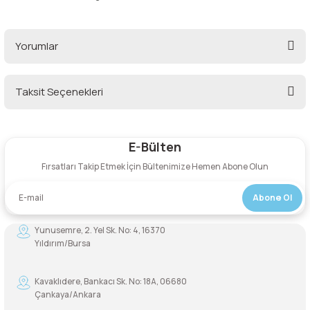
Yorumlar
Taksit Seçenekleri
Bu ürüne ilk yorumu siz yapın!
E-Bülten
Yorum Yaz
Fırsatları Takip Etmek İçin Bültenimize Hemen Abone Olun
Abone Ol
Yunusemre, 2. Yel Sk. No: 4, 16370
Yıldırım/Bursa
Kavaklıdere, Bankacı Sk. No: 18A, 06680
Çankaya/Ankara