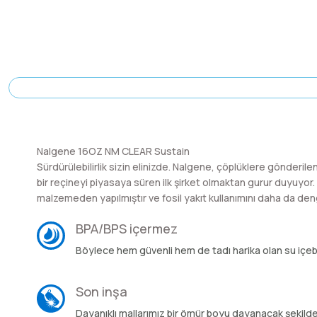
Nalgene 16OZ NM CLEAR Sustain
Sürdürülebilirlik sizin elinizde. Nalgene, çöplüklere gönder
bir reçineyi piyasaya süren ilk şirket olmaktan gurur duyuyor
malzemeden yapılmıştır ve fosil yakıt kullanımını daha da den
BPA/BPS içermez
Böylece hem güvenli hem de tadı harika olan su içebil
Son inşa
Dayanıklı mallarımız bir ömür boyu dayanacak şekilde 