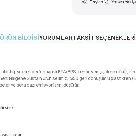
Paylaş
Yorum Yaz
ÜRÜN BILGISI
YORUMLAR
TAKSIT SEÇENEKLERI
ilen plastiği yüksek performanslı BPA/BPS içermeyen şişelere dönüştü
. Yeni Nalgene Sustain ürün serimiz, %50 geri dönüşümlü plastikten (ISC
geler ve sera gazı emisyonlarını düşürür.
irsiniz.
yapılmıştır.