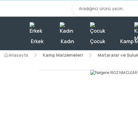
2000 TL Üzeri A
Erkek
Kadın
Çocuk
Kamp M
Anasayfa
Kamp Malzemeleri
Mataralar ve Suluk