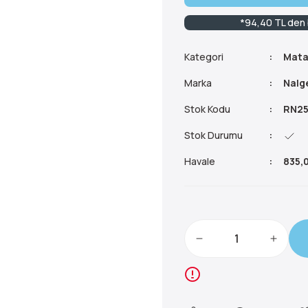
*94,40 TL den b
Kategori
Mata
Marka
Nalg
Stok Kodu
RN25
Stok Durumu
Havale
835,0