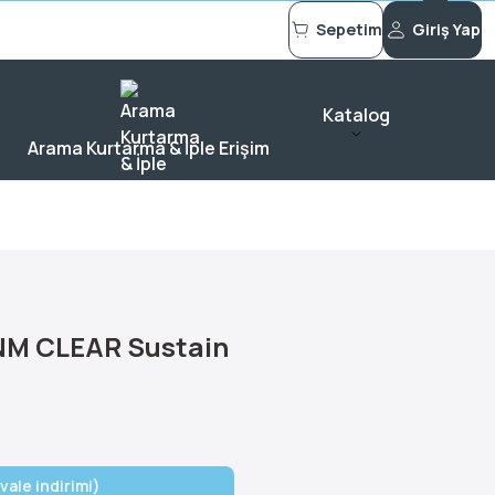
Sepetim
Giriş Yap
Katalog
Arama Kurtarma & İple Erişim
NM CLEAR Sustain
vale indirimi)