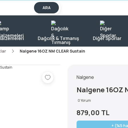
lışverişlerde KARGO BEDAVA!
ARA
alzemeleri
Dağcılık & Tırmanış
Diğer Sporlar
lar
Nalgene 16OZ NM CLEAR Sustain
Nalgene
Nalgene 16OZ 
0 Yorum
879,00 TL
+ (%5 ha