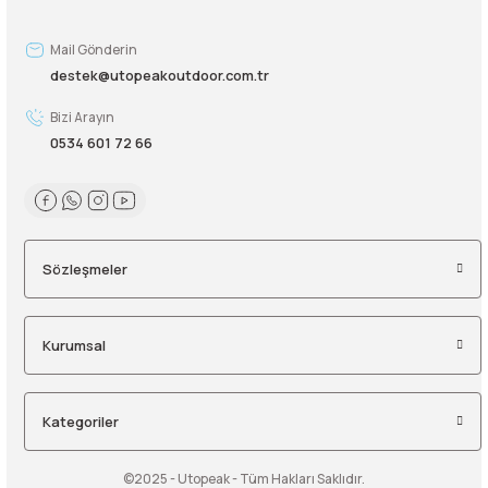
Şarjorlük
Mail Gönderin
destek@utopeakoutdoor.com.tr
Sele Altı Çanta
Bizi Arayın
0534 601 72 66
Sırt Çantası
Su Geçirmez Çanta
Taktik Plaka Taşıyıcı
Sözleşmeler
Kurumsal
Kategoriler
©2025 - Utopeak - Tüm Hakları Saklıdır.