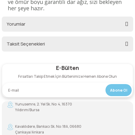
ve ömür boyu garantili dar ağız, sizi bekleyen
lar
 ve Kar-Buz Ekipmanları
90 Litre Çanta
her şeye hazır.
nyal Cihazları
Bel Çantası
Yorumlar
Boyun Çantası
Taksit Seçenekleri
Bu ürüne ilk yorumu siz yapın!
İlk Yardım Çantası
E-Bülten
Kask Tutucu
Yorum Yaz
Fırsatları Takip Etmek İçin Bültenimize Hemen Abone Olun
Para Taşıma Çantası
Abone Ol
Patch
Yunusemre, 2. Yel Sk. No: 4, 16370
Yıldırım/Bursa
Pouch
Kavaklıdere, Bankacı Sk. No: 18A, 06680
Şapka
Çankaya/Ankara