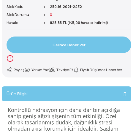
Stok Kodu
250.16.2021-2432
reler ve Balaklavalar
ve Ayakkabılar
Buzluklar
kipmanları
Sandaletler
50 Litre Çanta
Yardımcı İp
Krampon
Stok Durumu
X
Havale
825,55 TL (%5,00 havale indirimi)
ve Ayakkabılar
e Boyunluklar
Suluklar
manları
ma Yardımcı Ekipmanları
55 Litre Çanta
Kürek
Gelince Haber Ver
rları
kabıları
r ve Perlonlar
60 Litre Çanta
e Boyunluklar
ler
e Ekspres Setler
65 Litre Çanta
Paylaş
Yorum Yaz
Tavsiye Et
Fiyatı Düşünce Haber Ver
i
i
70 Litre Çanta
ırmanış Aksesuarları
nları
75 Litre Çanta
Ürün Bilgisi
nyal Cihazları
ve Çıkış Aletleri
80 Litre Çanta
Kontrollü hidrasyon için daha dar bir açıklığa
sahip geniş ağızlı şişenin tüm etkinliği.
Özel
olarak tasarlanmış dudak, dağınıklık stresi
 Pançolar
85 Litre Çanta
olmadan akışı korumak için idealdir.
Sağlam