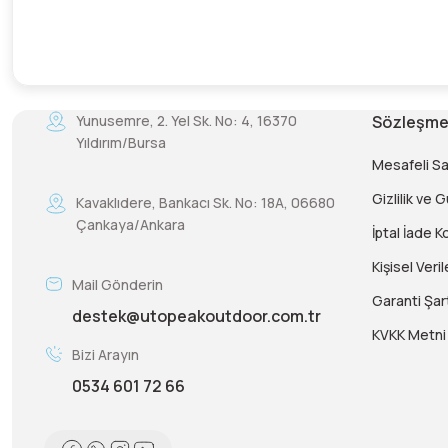
Yunusemre, 2. Yel Sk. No: 4, 16370
Sözleşme
Yıldırım/Bursa
Mesafeli S
Gizlilik ve 
Kavaklıdere, Bankacı Sk. No: 18A, 06680
Çankaya/Ankara
İptal İade Ko
Kişisel Veril
Mail Gönderin
Garanti Şart
destek@utopeakoutdoor.com.tr
KVKK Metni
Bizi Arayın
0534 601 72 66