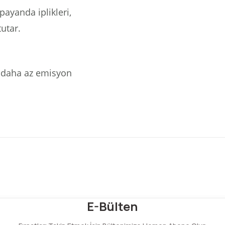
payanda iplikleri,
tutar.
ve daha az emisyon
Bu ürüne ilk yorumu siz yapın!
E-Bülten