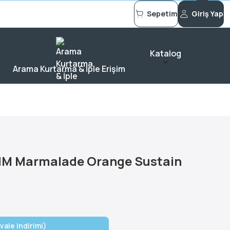
Sepetim
Giriş Yap
Katalog
Arama Kurtarma & İple Erişim
NM Marmalade Orange Sustain
vale indirimi)