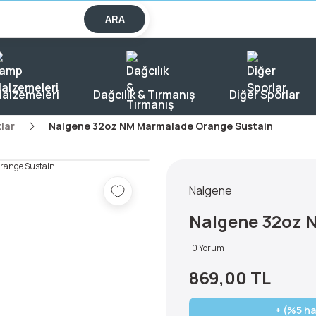
lışverişlerde KARGO BEDAVA!
ARA
alzemeleri
Dağcılık & Tırmanış
Diğer Sporlar
lar
Nalgene 32oz NM Marmalade Orange Sustain
Nalgene
Nalgene 32oz 
0 Yorum
869,00 TL
+ (%5 ha