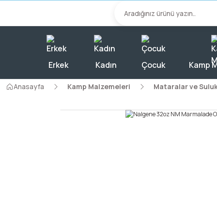
2000 TL Üzeri A
Erkek
Kadın
Çocuk
Kamp M
Anasayfa
Kamp Malzemeleri
Mataralar ve Suluk