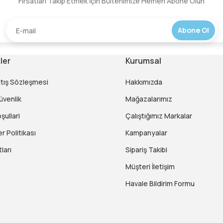
Fırsatları Takip Etmek İçin Bültenimize Hemen Abone Olun
Yorum Yaz
Abone Ol
ler
Kurumsal
atış Sözleşmesi
Hakkımızda
Güvenlik
Mağazalarımız
şullari
Çalıştığımız Markalar
er Politikası
Kampanyalar
ları
Sipariş Takibi
Müşteri İletişim
Havale Bildirim Formu