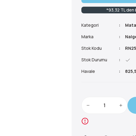
*93,32 TL den b
Kategori
Mata
Marka
Nalg
Stok Kodu
RN25
Stok Durumu
Havale
825,5