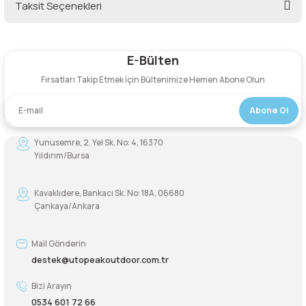
Taksit Seçenekleri
Bu ürüne ilk yorumu siz yapın!
E-Bülten
Yorum Yaz
Fırsatları Takip Etmek İçin Bültenimize Hemen Abone Olun
Abone Ol
Yunusemre, 2. Yel Sk. No: 4, 16370
Yıldırım/Bursa
Kavaklıdere, Bankacı Sk. No: 18A, 06680
Çankaya/Ankara
Mail Gönderin
destek@utopeakoutdoor.com.tr
Bizi Arayın
0534 601 72 66