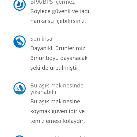
BPA/BPS içermez
Böylece güvenli ve tadı
Şarjorlük
harika su içebilirsiniz.
Sele Altı Çanta
Son inşa
Sırt Çantası
Dayanıklı ürünlerimiz
ömür boyu dayanacak
Su Geçirmez Çanta
şekilde üretilmiştir.
Taktik Plaka Taşıyıcı
Bulaşık makinesinde
yıkanabilir
Bulaşık makinesine
koymak güvenlidir ve
temizlemesi kolaydır.