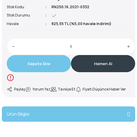
Stok Kodu
RN250.16.2021-0332
reler ve Balaklavalar
ve Ayakkabılar
Buzluklar
kipmanları
Sandaletler
50 Litre Çanta
Yardımcı İp
Krampon
Stok Durumu
Havale
825,55 TL (%5,00 havale indirimi)
ve Ayakkabılar
e Boyunluklar
Suluklar
manları
ma Yardımcı Ekipmanları
55 Litre Çanta
Kürek
rları
kabıları
r ve Perlonlar
60 Litre Çanta
e Boyunluklar
ler
e Ekspres Setler
65 Litre Çanta
Sepete Ekle
Hemen Al
i
i
70 Litre Çanta
Paylaş
Yorum Yaz
Tavsiye Et
Fiyatı Düşünce Haber Ver
ırmanış Aksesuarları
nları
75 Litre Çanta
nyal Cihazları
ve Çıkış Aletleri
80 Litre Çanta
Ürün Bilgisi
 Pançolar
85 Litre Çanta