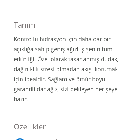
lar
 ve Kar-Buz Ekipmanları
90 Litre Çanta
nyal Cihazları
Bel Çantası
Tanım
Boyun Çantası
Kontrollü hidrasyon için daha dar bir
açıklığa sahip geniş ağızlı şişenin tüm
İlk Yardım Çantası
etkinliği.
Özel olarak tasarlanmış dudak,
dağınıklık stresi olmadan akışı korumak
Kask Tutucu
için idealdir.
Sağlam ve ömür boyu
Para Taşıma Çantası
garantili dar ağız, sizi bekleyen her şeye
hazır.
Patch
Pouch
Özellikler
Şapka