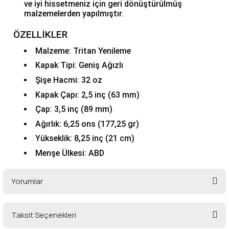
ve iyi hissetmeniz için geri dönüştürülmüş
malzemelerden yapılmıştır.
Şarjorlük
ÖZELLİKLER
Sele Altı Çanta
Malzeme: Tritan Yenileme
Kapak Tipi: Geniş Ağızlı
Sırt Çantası
Şişe Hacmi: 32 oz
Kapak Çapı: 2,5 inç (63 mm)
Su Geçirmez Çanta
Çap: 3,5 inç (89 mm)
Ağırlık: 6,25 ons (177,25 gr)
Taktik Plaka Taşıyıcı
Yükseklik: 8,25 inç (21 cm)
Menşe Ülkesi: ABD
Yorumlar
Taksit Seçenekleri
Bu ürüne ilk yorumu siz yapın!