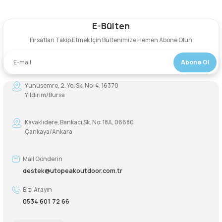
E-Bülten
Yorum Yaz
Fırsatları Takip Etmek İçin Bültenimize Hemen Abone Olun
Abone Ol
Yunusemre, 2. Yel Sk. No: 4, 16370
Yıldırım/Bursa
Kavaklıdere, Bankacı Sk. No: 18A, 06680
Çankaya/Ankara
Mail Gönderin
destek@utopeakoutdoor.com.tr
Bizi Arayın
0534 601 72 66