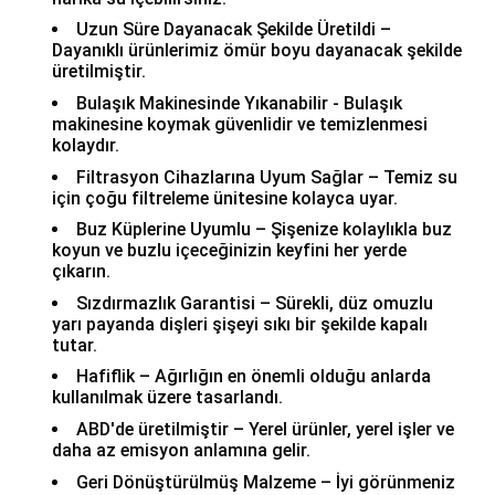
lar
 ve Kar-Buz Ekipmanları
90 Litre Çanta
Uzun Süre Dayanacak Şekilde Üretildi –
Dayanıklı ürünlerimiz ömür boyu dayanacak şekilde
üretilmiştir.
nyal Cihazları
Bel Çantası
Bulaşık Makinesinde Yıkanabilir - Bulaşık
makinesine koymak güvenlidir ve temizlenmesi
Boyun Çantası
kolaydır.
Filtrasyon Cihazlarına Uyum Sağlar – Temiz su
İlk Yardım Çantası
için çoğu filtreleme ünitesine kolayca uyar.
Buz Küplerine Uyumlu – Şişenize kolaylıkla buz
Kask Tutucu
koyun ve buzlu içeceğinizin keyfini her yerde
çıkarın.
Sızdırmazlık Garantisi – Sürekli, düz omuzlu
Para Taşıma Çantası
yarı payanda dişleri şişeyi sıkı bir şekilde kapalı
tutar.
Patch
Hafiflik – Ağırlığın en önemli olduğu anlarda
kullanılmak üzere tasarlandı.
Pouch
ABD'de üretilmiştir – Yerel ürünler, yerel işler ve
daha az emisyon anlamına gelir.
Şapka
Geri Dönüştürülmüş Malzeme – İyi görünmeniz