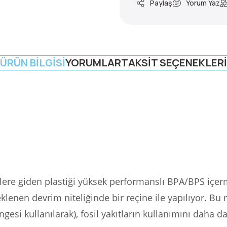
Paylaş
Yorum Yaz
ÜRÜN BILGISI
YORUMLAR
TAKSIT SEÇENEKLERI
klere giden plastiği yüksek performanslı BPA/BPS içe
lenen devrim niteliğinde bir reçine ile yapılıyor.
Bu 
dengesi kullanılarak), fosil yakıtların kullanımını daha 