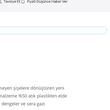
Tavsiye Et
Fiyatı Düşünce Haber Ver
rmeyen şişelere dönüştüren yeni
malzeme %50 atık plastikten elde
da dengeler ve sera gazı