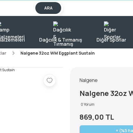
lışverişlerde KARGO BEDAVA!
ARA
alzemeleri
Dağcılık & Tırmanış
Diğer Sporlar
lar
Nalgene 32oz WM Eggplant Sustain
Nalgene
Nalgene 32oz 
0 Yorum
869,00 TL
+ (%5 ha