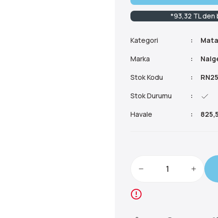
*93,32 TL den b
Kategori
Mata
Marka
Nalg
Stok Kodu
RN25
Stok Durumu
Havale
825,5