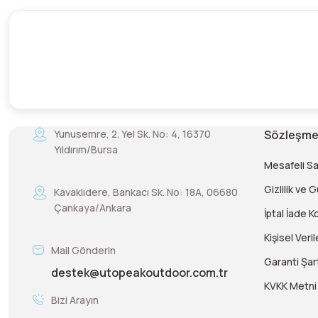
Yunusemre, 2. Yel Sk. No: 4, 16370
Sözleşme
Yıldırım/Bursa
Mesafeli S
Gizlilik ve 
Kavaklıdere, Bankacı Sk. No: 18A, 06680
Çankaya/Ankara
İptal İade Ko
Kişisel Veril
Mail Gönderin
Garanti Şart
destek@utopeakoutdoor.com.tr
KVKK Metni
Bizi Arayın