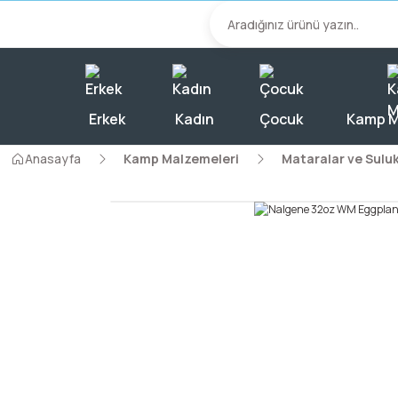
2000 TL Üzeri A
Erkek
Kadın
Çocuk
Kamp M
Anasayfa
Kamp Malzemeleri
Mataralar ve Suluk