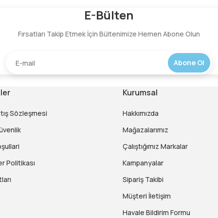
Bu ürüne ilk yorumu siz yapın!
E-Bülten
Fırsatları Takip Etmek İçin Bültenimize Hemen Abone Olun
Yorum Yaz
Abone Ol
ler
Kurumsal
atış Sözleşmesi
Hakkımızda
Güvenlik
Mağazalarımız
şullari
Çalıştığımız Markalar
er Politikası
Kampanyalar
ları
Sipariş Takibi
Müşteri İletişim
Havale Bildirim Formu