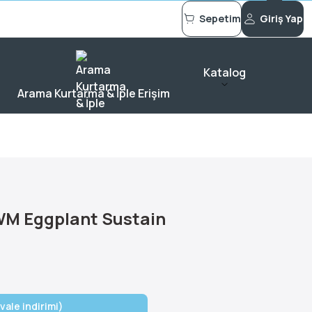
Sepetim
Giriş Yap
Katalog
Arama Kurtarma & İple Erişim
WM Eggplant Sustain
vale indirimi)